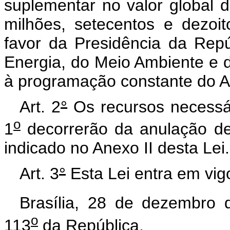
suplementar no valor global 
milhões, setecentos e dezoit
favor da Presidência da Repú
Energia, do Meio Ambiente e d
à programação constante do An
Art. 2
°
Os recursos necessár
o
1
decorrerão da anulação de
indicado no Anexo II desta Lei.
Art. 3
°
Esta Lei entra em vig
Brasília, 28 de dezembro 
o
113
da República.