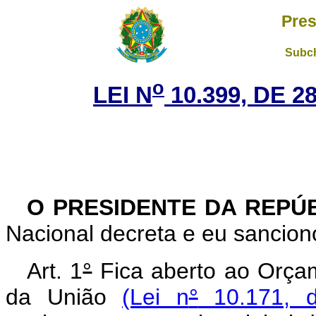
Pres
Subch
o
LEI N
10.399, DE 
O PRESIDENTE DA REPÚ
Nacional decreta e eu sanciono
Art. 1
°
Fica aberto ao Orçam
da União
(Lei n
°
10.171, d