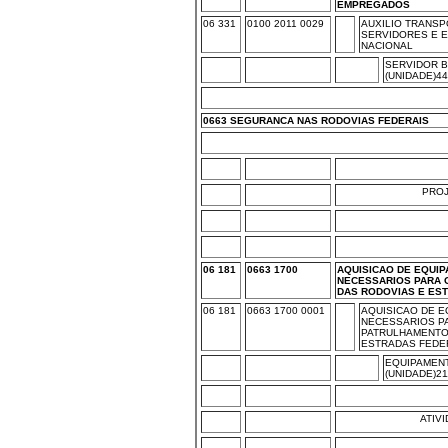
EMPREGADOS
06 331
0100 2011 0029
AUXILIO TRANS
SERVIDORES E 
NACIONAL
SERVIDOR B
(UNIDADE)4
0663 SEGURANCA NAS RODOVIAS FEDERAIS
PRO
06 181
0663 1700
AQUISICAO DE EQUI
NECESSARIOS PARA 
DAS RODOVIAS E ES
06 181
0663 1700 0001
AQUISICAO DE 
NECESSARIOS P
PATRULHAMENTO
ESTRADAS FEDER
EQUIPAMEN
(UNIDADE)21
ATIV