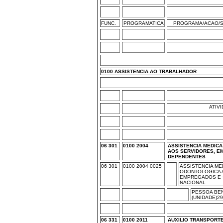
FUNC.
PROGRAMATICA
PROGRAMA/ACAO/S
0100 ASSISTENCIA AO TRABALHADOR
ATIV
06 301
0100 2004
ASSISTENCIA MEDIC
AOS SERVIDORES, E
DEPENDENTES
06 301
0100 2004 0025
ASSISTENCIA ME
ODONTOLOGICA 
EMPREGADOS E 
NACIONAL
PESSOA BEN
(UNIDADE)2
06 331
0100 2011
AUXILIO TRANSPORT