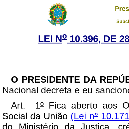
Pres
Subch
o
LEI N
10.396, DE 
O PRESIDENTE DA REPÚ
Nacional decreta e eu sanciono
Art. 1
º
Fica aberto aos O
Social da União
(Lei n
°
10.171,
do Ministério da Justiça, c