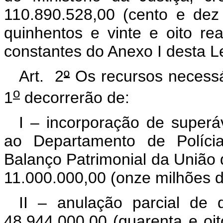
110.890.528,00 (cento e dez 
quinhentos e vinte e oito re
constantes do Anexo I desta Le
Art. 2
º
Os recursos necessá
o
1
decorrerão de:
I – incorporação de superáv
ao Departamento de Polícia
Balanço Patrimonial da União 
11.000.000,00 (onze milhões de
II – anulação parcial de 
48.944.000,00 (quarenta e oi