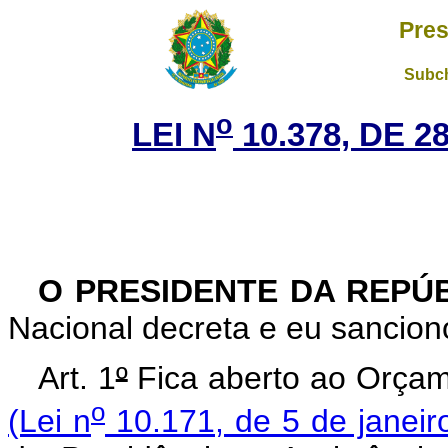
Pres
Subch
o
LEI N
10.378, DE 
O PRESIDENTE DA REPÚ
Nacional decreta e eu sanciono
Art. 1
º
Fica aberto ao Orçam
o
(Lei n
10.171, de 5 de janeir