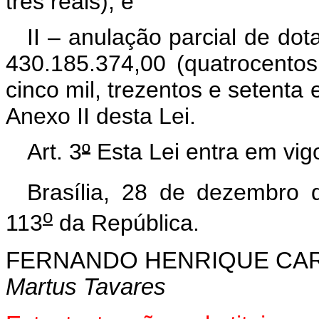
três reais); e
II – anulação parcial de do
430.185.374,00 (quatrocentos 
cinco mil, trezentos e setenta 
Anexo II desta Lei.
Art. 3
º
Esta Lei entra em vig
Brasília, 28 de dezembro 
o
113
da República.
FERNANDO HENRIQUE CA
Martus Tavares