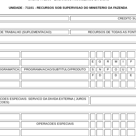
UNIDADE : 71101 - RECURSOS SOB SUPERVISAO DO MINISTERIO DA FAZENDA
CREDITO S
DE TRABALHO (SUPLEMENTACAO)
RECURSOS DE TODAS AS FONTES
E
G
R
M
I
F
OGRAMATICA
PROGRAMA/ACAO/SUBTITULO/PRODUTO
S
N
P
O
U
T
F
D
D
E
COES ESPECIAIS: SERVICO DA DIVIDA EXTERNA ( JUROS
COES)
OPERACOES ESPECIAIS