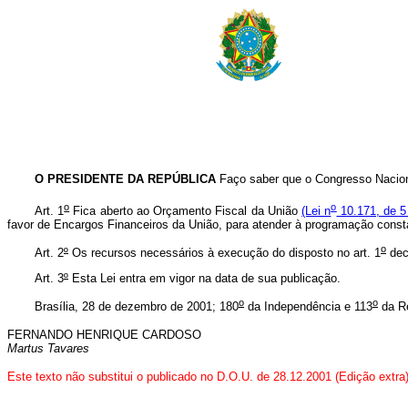
O PRESIDENTE DA REPÚBLICA
Faço saber que o Congresso Naciona
o
o
Art. 1
Fica aberto ao Orçamento Fiscal da União
(Lei n
10.171, de 5 
favor de Encargos Financeiros da União, para atender à programação const
o
Art. 2
º
Os recursos necessários à execução do disposto no art. 1
dec
Art. 3
º
Esta Lei entra em vigor na data de sua publicação.
o
o
Brasília, 28 de dezembro de 2001; 180
da Independência e 113
da Re
FERNANDO HENRIQUE CARDOSO
Martus Tavares
Este texto não substitui o publicado no D.O.U. de 28.12.2001 (Edição extra