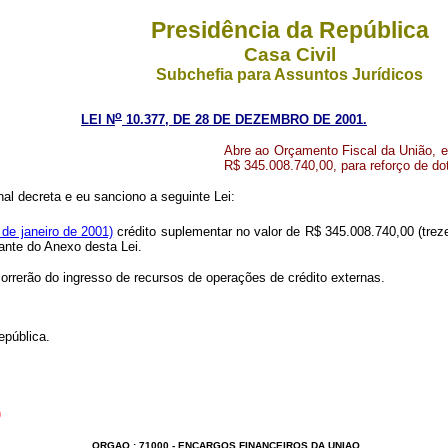
Presidência da República
Casa Civil
Subchefia para Assuntos Jurídicos
o
LEI N
10.377, DE 28 DE DEZEMBRO DE 2001.
Abre ao Orçamento Fiscal da União, e
R$ 345.008.740,00, para reforço de d
l decreta e eu sanciono a seguinte Lei:
de janeiro de 2001)
crédito suplementar no valor de R$ 345.008.740,00 (treze
ante do Anexo desta Lei.
orrerão do ingresso de recursos de operações de crédito externas.
pública.
)
ORGAO : 71000 - ENCARGOS FINANCEIROS DA UNIAO