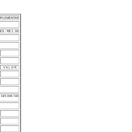
UPLEMENTAR
 - R$ 1, 00
V A L O R
345.008.740