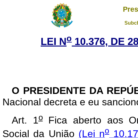
Pres
Subch
o
LEI N
10.376, DE 
O PRESIDENTE DA REPÚ
Nacional decreta e eu sanciono
o
Art. 1
Fica aberto aos Or
o
Social da União
(Lei n
10.17