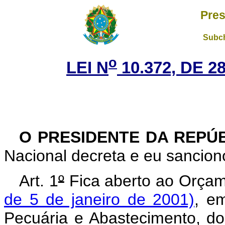
Pres
Subch
o
LEI N
10.372, DE 
O PRESIDENTE DA REPÚ
Nacional decreta e eu sanciono
Art. 1
º
Fica aberto ao Orçam
de 5 de janeiro de 2001)
, em
Pecuária e Abastecimento, do 