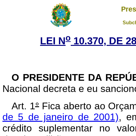
Pres
Subch
o
LEI N
10.370, DE 
O PRESIDENTE DA REPÚ
Nacional decreta e eu sanciono
Art. 1
°
Fica aberto ao Orçam
de 5 de janeiro de 2001)
, e
crédito suplementar no val