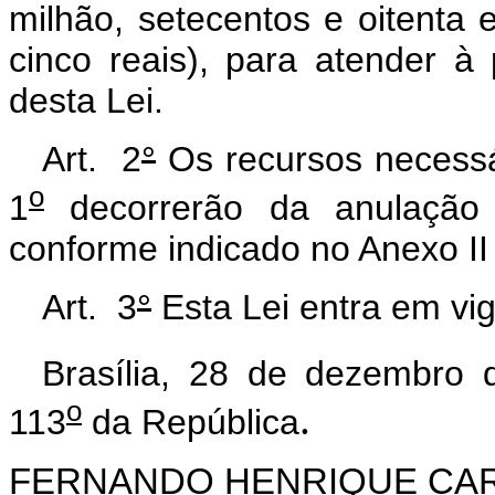
milhão, setecentos e oitenta 
cinco reais), para atender 
desta Lei.
Art. 2
°
Os recursos necessá
o
1
decorrerão da anulação p
conforme indicado no Anexo II 
Art. 3
°
Esta Lei entra em vig
Brasília, 28 de dezembro 
o
.
113
da República
FERNANDO HENRIQUE CA