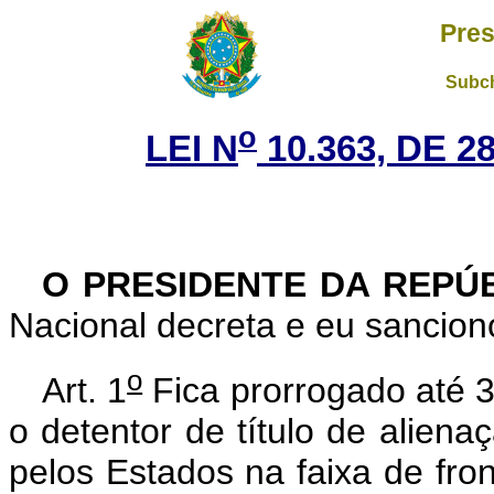
Pres
Subch
o
LEI N
10.363, DE 
O PRESIDENTE DA REPÚ
Nacional decreta e eu sanciono
o
Art. 1
Fica prorrogado até 
o detentor de título de aliena
pelos Estados na faixa de fron