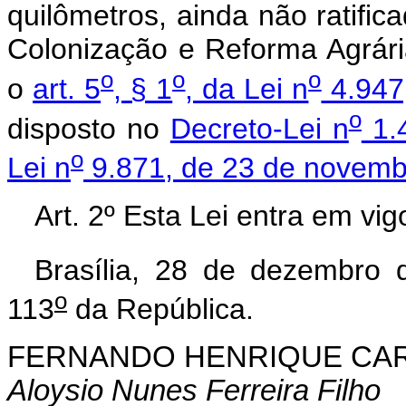
quilômetros, ainda não ratifica
Colonização e Reforma Agrária
o
o
o
o
art. 5
, § 1
, da Lei n
4.947,
o
disposto no
Decreto-Lei n
1.4
o
Lei n
9.871, de 23 de novemb
Art. 2º Esta Lei entra em vi
Brasília, 28 de dezembro 
o
113
da República.
FERNANDO HENRIQUE CA
Aloysio Nunes Ferreira Filho