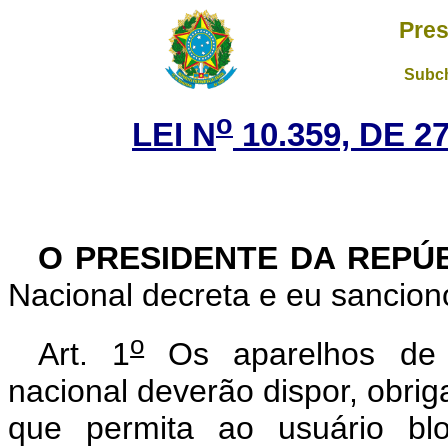
Pres
Subch
o
LEI N
10.359, DE 
O PRESIDENTE DA REPÚ
Nacional decreta e eu sanciono
o
Art. 1
Os aparelhos de te
nacional deverão dispor, obriga
que permita ao usuário bl