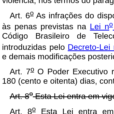
violência, nos termos do parág
o
Art. 6
As infrações do dispo
o
às penas previstas na
Lei n
Código Brasileiro de Tele
introduzidas pelo
Decreto-Lei 
e demais modificações posteri
o
Art. 7
O Poder Executivo r
180 (cento e oitenta) dias, co
o
Art. 8
Esta Lei entra em vig
o
Art. 8
Esta Lei entra em