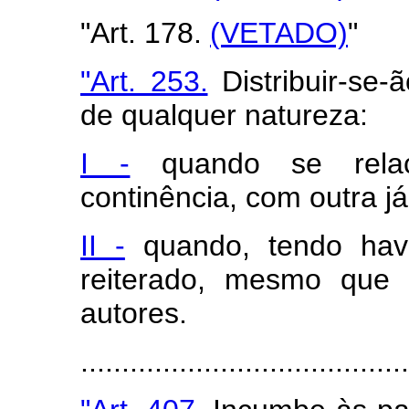
"Art. 178.
(VETADO)
"
"Art. 253.
Distribuir-se
de qualquer natureza:
I -
quando se relac
continência, com outra já
II -
quando, tendo havi
reiterado, mesmo que 
autores.
......................................