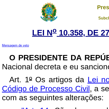
Pres
Subch
o
LEI N
10.358, DE 
Mensagem de veto
O PRESIDENTE DA REPÚ
Nacional decreta e eu sanciono
Art. 1
º
Os artigos da
Lei n
Código de Processo Civil
, a s
com as seguintes alterações: