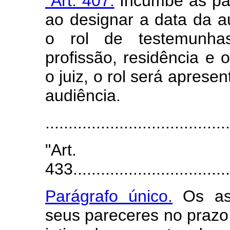
"Art. 407.
Incumbe às part
ao designar a data da au
o rol de testemunhas
profissão, residência e o
o juiz, o rol será aprese
audiência.
......................................
"Art.
433...................................
Parágrafo único.
Os ass
seus pareceres no prazo