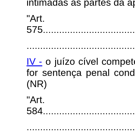
intimadas as partes da 
"Art.
575...................................
.......................................
IV -
o juízo cível compet
for sentença penal conde
(NR)
"Art.
584...................................
.......................................