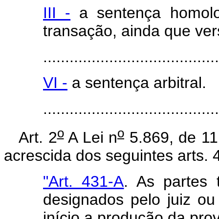
III -
a sentença homolog
transação, ainda que ver
.......................................
VI -
a sentença arbitral.
......................................
o
o
Art. 2
A Lei n
5.869, de 11
acrescida dos seguintes arts. 
"Art. 431-A
. As partes 
designados pelo juiz ou
início a produção da prov