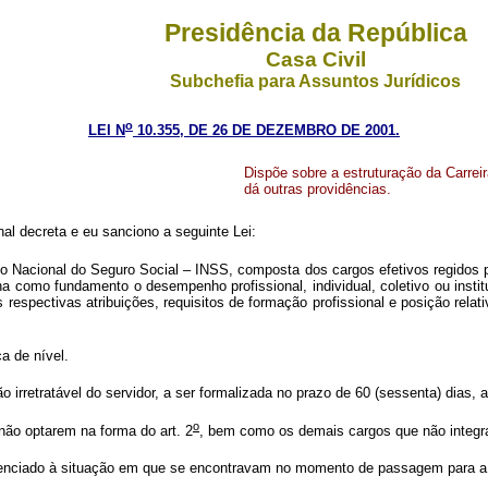
Presidência da República
Casa Civil
Subchefia para Assuntos Jurídicos
o
LEI N
10.355, DE 26 DE DEZEMBRO DE 2001.
Dispõe sobre a estruturação da Carreir
dá outras providências.
l decreta e eu sanciono a seguinte Lei:
tuto Nacional do Seguro Social – INSS, composta dos cargos efetivos regidos 
 como fundamento o desempenho profissional, individual, coletivo ou instit
espectivas atribuições, requisitos de formação profissional e posição rela
a de nível.
irretratável do servidor, a ser formalizada no prazo de 60 (sessenta) dias, a
o
ão optarem na forma do art. 2
, bem como os demais cargos que não integra
erenciado à situação em que se encontravam no momento de passagem para a 