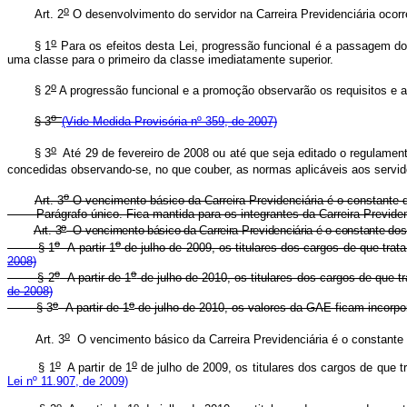
o
Art. 2
O desenvolvimento do servidor na Carreira Previdenciária ocor
o
§ 1
Para os efeitos desta Lei, progressão funcional é a passagem d
uma classe para o primeiro da classe imediatamente superior.
o
§ 2
A progressão funcional e a promoção observarão os requisitos e 
o
§ 3
(Vide Medida Provisória nº 359, de 2007)
o
§ 3
Até 29 de fevereiro de 2008 ou até que seja editado o regulament
concedidas observando-se, no que couber, as normas aplicáveis aos servido
o
Art. 3
O vencimento básico da Carreira Previdenciária é o constante d
Parágrafo único. Fica mantida para os integrantes da Carreira Previdenci
o
Art. 3
O vencimento básico da Carreira Previdenciária é o constante dos 
o
o
§ 1
A partir 1
de julho de 2009, os titulares dos cargos de que trat
2008)
o
o
§ 2
A partir de 1
de julho de 2010,
os titulares dos cargos de que t
de 2008)
o
o
§ 3
A partir de 1
de julho de 2010, os valores da GAE ficam incorpo
o
Art. 3
O vencimento básico da Carreira Previdenciária é o constante 
o
o
§ 1
A partir de 1
de julho de 2009, os titulares dos cargos de que t
Lei nº 11.907, de 2009)
o
o