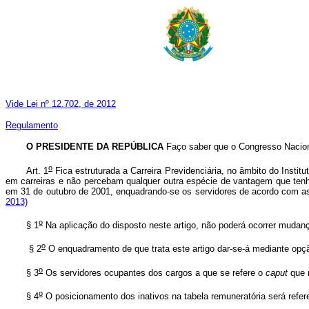
Vide Lei nº 12.702, de 2012
Regulamento
O PRESIDENTE DA REPÚBLICA
Faço saber que o Congresso Naciona
o
Art. 1
Fica estruturada a Carreira Previdenciária, no âmbito do Insti
em carreiras e não percebam qualquer outra espécie de vantagem que tenha
em 31 de outubro de 2001, enquadrando-se os servidores de acordo com as r
2013)
o
§ 1
Na aplicação do disposto neste artigo, não poderá ocorrer mudanç
o
§ 2
O enquadramento de que trata este artigo dar-se-á mediante opção 
o
§ 3
Os servidores ocupantes dos cargos a que se refere o
caput
que n
o
§ 4
O posicionamento dos inativos na tabela remuneratória será ref