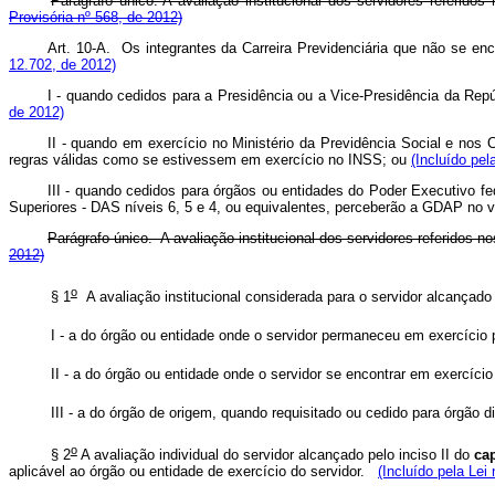
Parágrafo único. A avaliação institucional dos servidores referido
Provisória nº 568, de 2012)
Art. 10-A. Os integrantes da Carreira Previdenciária que não se en
12.702, de 2012)
I - quando cedidos para a Presidência ou a Vice-Presidência da Repúb
de 2012)
II - quando em exercício no Ministério da Previdência Social e nos
regras válidas como se estivessem em exercício no INSS; ou
(Incluído pel
III - quando cedidos para órgãos ou entidades do Poder Executivo fe
Superiores - DAS níveis 6, 5 e 4, ou equivalentes, perceberão a GDAP no va
Parágrafo único. A avaliação institucional dos servidores referidos nos
2012)
o
§ 1
A avaliação institucional considerada para o servidor alcançado p
I - a do órgão ou entidade onde o servidor permaneceu em exercíci
II - a do órgão ou entidade onde o servidor se encontrar em exercí
III - a do órgão de origem, quando requisitado ou cedido para órgão d
o
§ 2
A avaliação individual do servidor alcançado pelo inciso II do
ca
aplicável ao órgão ou entidade de exercício do servidor.
(Incluído pela Lei