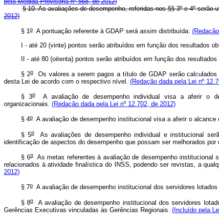
pela Medida Provisória nº 568, de 2012)
§ 10. As avaliações de desempenho, referidas nos §§ 3º e 4º serã
2012)
o
§ 1
A pontuação referente à GDAP será assim distribuída:
(Redação 
I - até 20 (vinte) pontos serão atribuídos em função dos resultados 
II - até 80 (oitenta) pontos serão atribuídos em função dos resultado
o
§ 2
Os valores a serem pagos a título de GDAP serão calculados mul
desta Lei de acordo com o respectivo nível.
(Redação dada pela Lei nº 12.7
o
§ 3
A avaliação de desempenho individual visa a aferir o des
organizacionais.
(Redação dada pela Lei nº 12.702, de 2012)
o
§ 4
A avaliação de desempenho institucional visa a aferir o alcance 
o
§ 5
As avaliações de desempenho individual e institucional ser
identificação de aspectos do desempenho que possam ser melhorados por m
o
§ 6
As metas referentes à avaliação de desempenho institucional se
relacionados à atividade finalística do INSS, podendo ser revistas, a qua
2012)
o
§ 7
A avaliação de desempenho institucional dos servidores lotados
o
§ 8
A avaliação de desempenho institucional dos servidores lotado
Gerências Executivas vinculadas às Gerências Regionais.
(Incluído pela L