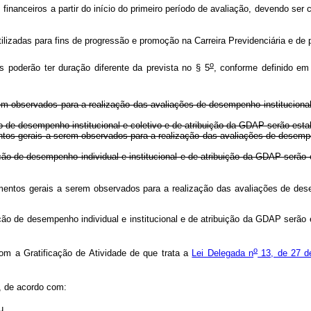
financeiros a partir do início do primeiro período de avaliação, devendo s
ilizadas para fins de progressão e promoção na Carreira Previdenciária e 
o
es poderão ter duração diferente da prevista no § 5
, conforme definido em
rem observados para a realização das avaliações de desempenho institucional
o de desempenho institucional e coletivo e de atribuição da GDAP serão estab
entos gerais a serem observados para a realização das avaliações de desempe
 de desempenho individual e institucional e de atribuição da GDAP serão e
mentos gerais a serem observados para a realização das avaliações de dese
ção de desempenho individual e institucional e de atribuição da GDAP serão
o
m a Gratificação de Atividade de que trata a
Lei Delegada n
13, de 27 d
, de acordo com:
u