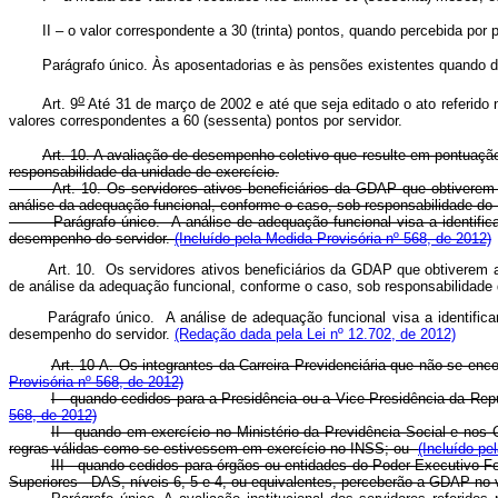
II – o valor correspondente a 30 (trinta) pontos, quando percebida por 
Parágrafo único. Às aposentadorias e às pensões existentes quando da v
o
Art. 9
Até 31 de março de 2002 e até que seja editado o ato referido n
valores correspondentes a 60 (sessenta) pontos por servidor.
Art. 10. A avaliação de desempenho coletivo que resulte em pontuação
responsabilidade da unidade de exercício.
Art. 10. Os servidores ativos beneficiários da GDAP que obtiverem
análise da adequação funcional, conforme o caso, sob responsabilidade d
Parágrafo único. A análise de adequação funcional visa a identificar 
desempenho do servidor.
(Incluído pela Medida Provisória nº 568, de 2012)
Art. 10. Os servidores ativos beneficiários da GDAP que obtiverem 
de análise da adequação funcional, conforme o caso, sob responsabilidad
Parágrafo único. A análise de adequação funcional visa a identifi
desempenho do servidor.
(Redação dada pela Lei nº 12.702, de 2012)
Art. 10-A. Os integrantes da Carreira Previdenciária que não se en
Provisória nº 568, de 2012)
I - quando cedidos para a Presidência ou a Vice-Presidência da Repúb
568, de 2012)
II - quando em exercício no Ministério da Previdência Social e nos
regras válidas como se estivessem em exercício no INSS; ou
(Incluído pe
III - quando cedidos para órgãos ou entidades do Poder Executivo F
Superiores - DAS, níveis 6, 5 e 4, ou equivalentes, perceberão a GDAP no v