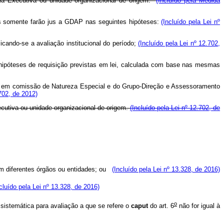
ência Executiva ou unidade organizacional de origem.
(Incluído pela Medida
gos somente farão jus a GDAP nas seguintes hipóteses:
(Incluído pela Lei nº
icando-se a avaliação institucional do período;
(Incluído pela Lei nº 12.702,
s hipóteses de requisição previstas em lei, calculada com base nas mesmas
s em comissão de Natureza Especial e do Grupo-Direção e Assessoramento
.702, de 2012)
cutiva ou unidade organizacional de origem.
(Incluído pela Lei nº 12.702, de
 em diferentes órgãos ou entidades; ou
(Incluído pela Lei nº 13.328, de 2016)
cluído pela Lei nº 13.328, de 2016)
o
sistemática para avaliação a que se refere o
caput
do art. 6
não for igual à