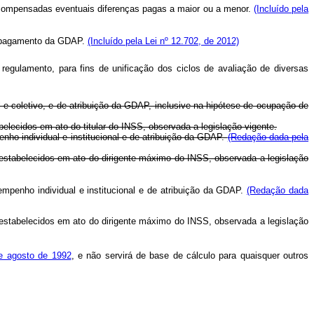
er compensadas eventuais diferenças pagas a maior ou a menor.
(Incluído pela
de pagamento da GDAP.
(Incluído pela Lei nº 12.702, de 2012)
 regulamento, para fins de unificação dos ciclos de avaliação de diversas
 e coletivo, e de atribuição da GDAP, inclusive na hipótese de ocupação de
elecidos em ato do titular do INSS, observada a legislação vigente.
nho individual e institucional e de atribuição da GDAP.
(Redação dada pela
stabelecidos em ato do dirigente máximo do INSS, observada a legislação
mpenho individual e institucional e de atribuição da GDAP.
(Redação dada
 estabelecidos em ato do dirigente máximo do INSS, observada a legislação
e agosto de 1992
, e não servirá de base de cálculo para quaisquer outros