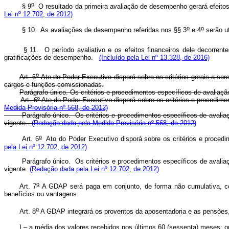
o
§ 9
O resultado da primeira avaliação de desempenho gerará efeitos 
Lei nº 12.702, de 2012)
o
o
§ 10. As avaliações de desempenho referidas nos §§ 3
e 4
serão ut
§ 11. O período avaliativo e os efeitos financeiros dele decorrent
gratificações de desempenho.
(Incluído pela Lei nº 13.328, de 2016)
o
Art. 6
Ato do Poder Executivo disporá sobre os critérios gerais a se
cargos e funções comissionadas.
Parágrafo único. Os critérios e procedimentos específicos de avaliaçã
Art. 6º Ato do Poder Executivo disporá sobre os critérios e procedim
Medida Provisória nº 568, de 2012)
Parágrafo único. Os critérios e procedimentos específicos de avaliação
vigente.
(Redação dada pela Medida Provisória nº 568, de 2012)
o
Art. 6
Ato do Poder Executivo disporá sobre os critérios e procedi
pela Lei nº 12.702, de 2012)
Parágrafo único. Os critérios e procedimentos específicos de avalia
vigente.
(Redação dada pela Lei nº 12.702, de 2012)
o
Art. 7
A GDAP será paga em conjunto, de forma não cumulativa, co
benefícios ou vantagens.
o
Art. 8
A GDAP integrará os proventos da aposentadoria e as pensões
I – a média dos valores recebidos nos últimos 60 (sessenta) meses; o