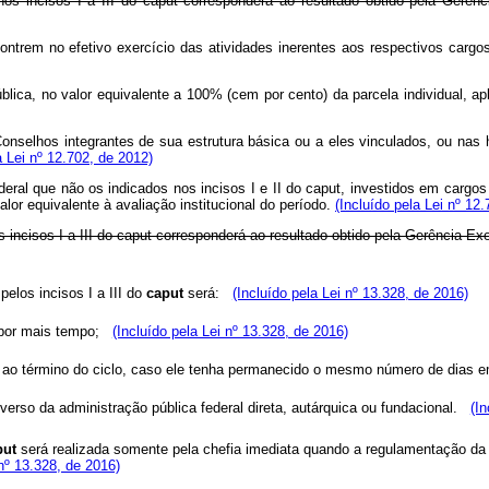
s nos incisos I a III do caput corresponderá ao resultado obtido pela Ger
contrem no efetivo exercício das atividades inerentes aos respectivos car
lica, no valor equivalente a 100% (cem por cento) da parcela individual, apl
 Conselhos integrantes de sua estrutura básica ou a eles vinculados, ou na
a Lei nº 12.702, de 2012)
deral que não os indicados nos incisos I e II do
caput
, investidos em cargo
lor equivalente à avaliação institucional do período.
(Incluído pela Lei nº 12
 incisos I a III do
caput
corresponderá ao resultado obtido pela Gerência Exe
elos incisos I a III do
caput
será:
(Incluído pela Lei nº 13.328, de 2016)
o por mais tempo;
(Incluído pela Lei nº 13.328, de 2016)
cio ao término do ciclo, caso ele tenha permanecido o mesmo número de dias
iverso da administração pública federal direta, autárquica ou fundacional.
(In
put
será realizada somente pela chefia imediata quando a regulamentação da 
 nº 13.328, de 2016)