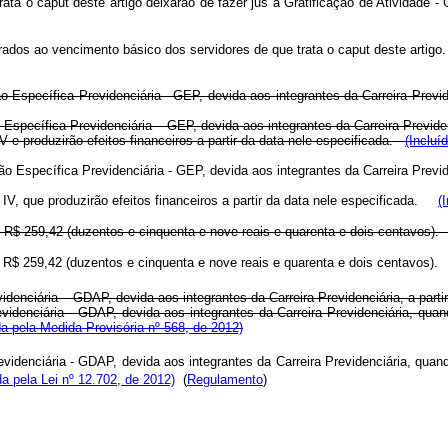
rata o caput deste artigo deixarão de fazer jus à
Gratificação de Atividade -
ados ao vencimento básico dos servidores de que trata o caput deste artigo
ão Específica Previdenciária - GEP, devida aos integrantes da Carreira Previ
ção Específica Previdenciária – GEP, devida aos integrantes da Carreira Previ
 e produzirão efeitos financeiros a partir da data nele especificada.
(Incluí
cação Específica Previdenciária - GEP, devida aos integrantes da Carreira Previ
, que produzirão efeitos financeiros a partir da data nele especificada.
(
e R$ 259,42 (duzentos e cinquenta e nove reais e quarenta e dois centavos)
 de R$ 259,42 (duzentos e cinquenta e nove reais e quarenta e dois centavo
denciária – GDAP, devida aos integrantes da Carreira Previdenciária, a partir
videnciária - GDAP, devida aos integrantes da Carreira Previdenciária, quan
 pela Medida Provisória nº 568, de 2012)
idenciária - GDAP, devida aos integrantes da Carreira Previdenciária, quand
a pela Lei nº 12.702, de 2012)
(
Regulamento
)