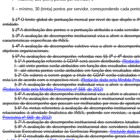
II – mínimo, 30 (trinta) pontos por servidor, correspondendo cada ponto
o
§ 1
O limite global de pontuação mensal por nível de que dispõe o IN
entidade.
o
§ 2
A distribuição dos pontos e a pontuação atribuída a cada servidor
o
§ 3
A avaliação de desempenho institucional visa a aferir o desempen
características específicas do INSS.
o
§ 4
A avaliação de desempenho coletivo visa a aferir o desempenho
objetivos organizacionais.
o
o
o
§ 5
As avaliações de desempenho, referidas nos §§ 3
e 4
deste art
§ 1º A pontuação referente à GDAP será assim distribuída:
(Redação 
I - até vinte pontos serão atribuídos em função dos resultados obtid
II - até oitenta pontos serão atribuídos em função dos resultados ob
§ 2º Os valores a serem pagos a título de GDAP serão calculados mu
esta Lei de acordo com o respectivo nível.
(Redação dada pela Medida Provi
§ 3º A avaliação de desempenho individual visa a aferir o desempe
(Redação dada pela Medida Provisória nº 568, de 2012)
§ 4º A avaliação de desempenho institucional visa a aferir o alcance
§ 5º As avaliações de desempenho individual e institucional serão 
aspectos do desempenho que possam ser melhorados por meio de oportunid
§ 6º As metas referentes à avaliação de desempenho institucional s
relacionados à atividade finalística do INSS, podendo ser revistas, a qu
Provisória nº 568, de 2012)
§ 7º A avaliação de desempenho institucional dos servidores lotado
§ 8º A avaliação de desempenho institucional dos servidores lotad
Gerências Executivas vinculadas às Gerências Regionais.
(Incluído dada p
§ 9º O resultado da primeira avaliação de desempenho gerará efeitos