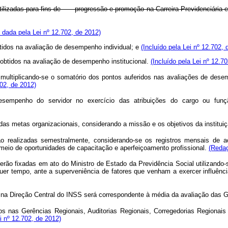
o utilizadas para fins de progressão e promoção na Carreira Previdenciár
dada pela Lei nº 12.702, de 2012)
obtidos na avaliação de desempenho individual; e
(Incluído pela Lei nº 12.702, 
s obtidos na avaliação de desempenho institucional.
(Incluído pela Lei nº 12.7
tiplicando-se o somatório dos pontos auferidos nas avaliações de desempen
02, de 2012)
empenho do servidor no exercício das atribuições do cargo ou função
das metas organizacionais, considerando a missão e os objetivos da institui
ão realizadas semestralmente, considerando-se os registros mensais de
eio de oportunidades de capacitação e aperfeiçoamento profissional.
(Redaç
rão fixadas em ato do Ministro de Estado da Previdência Social utilizando-
lquer tempo, ante a superveniência de fatores que venham a exercer influênc
 na Direção Central do INSS será correspondente à média da avaliação das 
s nas Gerências Regionais, Auditorias Regionais, Corregedorias Regionais
ei nº 12.702, de 2012)