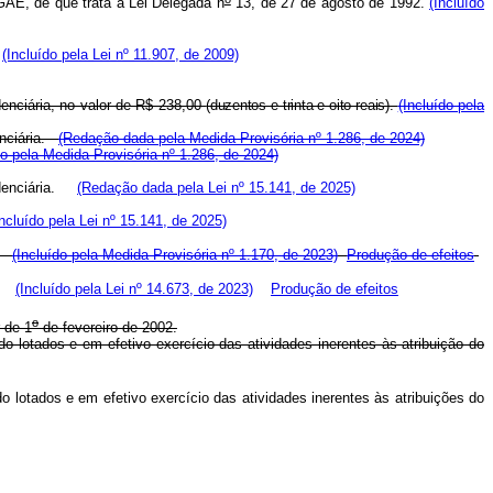
 GAE, de que trata a Lei Delegada n
13, de 27 de agosto de 1992.
(Incluído
.
(Incluído pela Lei nº 11.907, de 2009)
denciária, no valor de R$ 238,00
(duzentos e trinta e oito reais).
(Incluído pela
denciária.
(Redação dada pela Medida Provisória nº 1.286, de 2024)
do pela Medida Provisória nº 1.286, de 2024)
denciária.
(Redação dada pela Lei nº 15.141, de 2025)
Incluído pela Lei nº 15.141, de 2025)
.
(Incluído pela Medida Provisória nº 1.170, de 2023)
Produção de efeitos
s).
(Incluído pela Lei nº 14.673, de 2023)
Produção de efeitos
o
 de 1
de fevereiro de 2002.
do lotados e em efetivo exercício das atividades inerentes às atribuição do
o lotados e em efetivo exercício das atividades inerentes às atribuições do