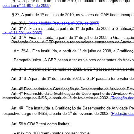
§ 2
A partir de 1
de julho de 2010,
os titulares dos cargos de que t
pela Lei nº 11.907, de 2009)
o
o
§ 3
A partir de 1
de julho de 2010, os valores da GAE ficam incorpor
Art. 3º A
(Vide Medida Provisória nº 359, de 2007)
o
o
Art. 3
-A Fica instituída, a partir de 1
de julho de 2008, a Gratificaç
Lei nº 11.501, de 2007)
Art. 3º-A Fica instituída, a partir de 1º de julho de 2008, a Gratifica
Parágrafo único. A GEP passa a ter os valores constantes do Anexo IV
Art. 3º-A. Fica instituída, a partir de 1º de julho de 2008, a Gratifi
Parágrafo único. A GEP passa a ter os valores constantes do Anexo IV
Art. 3º-B
A partir de 1º de maio de 2023, a GEP passa a ter o valor d
Art. 3º-B
. A partir de 1º de maio de 2023, a GEP passa a ter o valor
o
Art. 4
Fica instituída a Gratificação de Desempenho de Atividade Previ
Art. 4º Fica instituída a Gratificação de Desempenho de Atividade Pre
respectivo cargo no INSS, a partir de 1º de fevereiro de 2002.
(Redação dada
o
Art. 4
Fica instituída a Gratificação de Desempenho de Atividade Prev
o
respectivo cargo no INSS, a partir de 1
de fevereiro de 2002.
(Redação dad
o
Art. 5
A GDAP terá como limites:
I – máximo, 100 (cem) pontos por servidor; e