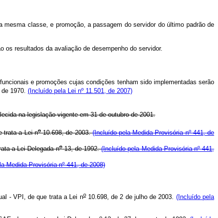
uma mesma classe, e promoção, a passagem do servidor do último padrão de
o os resultados da avaliação de desempenho do servidor.
es funcionais e promoções cujas condições tenham sido implementadas serão
 de 1970.
(Incluído pela Lei nº 11.501, de 2007)
ecida na legislação vigente em 31 de outubro de 2001.
o
 trata a Lei n
10.698, de 2003.
(Incluído pela Medida Provisória nº 441, de
o
rata a Lei Delegada n
13, de 1992.
(Incluído pela Medida Provisória nº 441,
ela Medida Provisória nº 441, de 2008)
o
al - VPI, de que trata a Lei n
10.698, de 2 de julho de 2003.
(Incluído pela
o