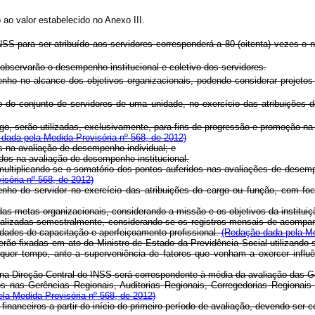
 ao valor estabelecido no Anexo III.
SS para ser atribuído aos servidores corresponderá a 80 (oitenta) vezes o 
 observarão o desempenho institucional e coletivo dos servidores.
ho no alcance dos objetivos organizacionais, podendo considerar projetos e
 do conjunto de servidores de uma unidade, no exercício das atribuições d
igo, serão utilizadas, exclusivamente, para fins de progressão e promoção n
dada pela Medida Provisória nº 568, de 2012)
os na avaliação de desempenho individual; e
tidos na avaliação de desempenho institucional.
ltiplicando-se o somatório dos pontos auferidos nas avaliações de desempenh
sória nº 568, de 2012)
nho do servidor no exercício das atribuições do cargo ou função, com foco 
 das metas organizacionais, considerando a missão e os objetivos da institui
realizadas semestralmente, considerando-se os registros mensais de acompa
ades de capacitação e aperfeiçoamento profissional.
(Redação dada pela Me
erão fixadas em ato do Ministro de Estado da Previdência Social utilizando-
alquer tempo, ante a superveniência de fatores que venham a exercer influê
s na Direção Central do INSS será correspondente à média da avaliação das 
os nas Gerências Regionais, Auditorias Regionais, Corregedorias Regionai
ela Medida Provisória nº 568, de 2012)
 financeiros a partir do início do primeiro período de avaliação, devendo s