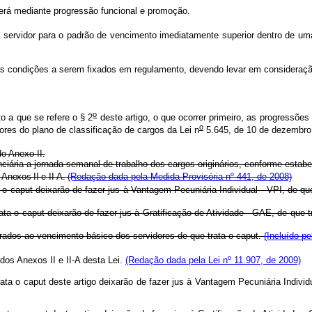
rerá mediante progressão funcional e promoção.
o servidor para o padrão de vencimento imediatamente superior dentro de 
as condições a serem fixados em regulamento, devendo levar em consideraçã
o
o a que se refere o § 2
deste artigo, o que ocorrer primeiro, as progressõ
o
res do plano de classificação de cargos da Lei n
5.645, de 10 de dezembro
o Anexo II.
ária a jornada semanal de trabalho dos cargos originários, conforme estabel
Anexos II e II-A.
(Redação dada pela Medida Provisória nº 441, de 2008)
a o caput deixarão de fazer jus à
Vantagem Pecuniária Individual - VPI, de que
rata o caput deixarão de fazer jus à
Gratificação de Atividade - GAE, de que t
rados ao vencimento básico dos servidores de que trata o caput.
(Incluído p
dos Anexos II e II-A desta Lei.
(Redação dada pela Lei nº 11.907, de 2009)
rata o caput deste artigo deixarão de fazer jus à
Vantagem Pecuniária Individu