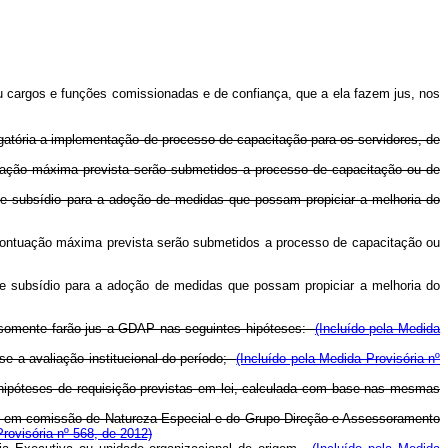
 cargos e funções comissionadas e de confiança, que a ela fazem jus, nos
igatória a implementação de processo de capacitação para os servidores, de
ntuação máxima prevista serão submetidos a processo de capacitação ou de
e subsídio para a adoção de medidas que possam propiciar a melhoria do
a pontuação máxima prevista serão submetidos a processo de capacitação ou
 de subsídio para a adoção de medidas que possam propiciar a melhoria do
os somente farão jus a GDAP nas seguintes hipóteses:
(Incluído pela Medida
-se a avaliação institucional do período;
(Incluído pela Medida Provisória nº
s hipóteses de requisição previstas em lei, calculada com base nas mesmas
rgos em comissão de Natureza Especial e do Grupo-Direção e Assessoramento
Provisória nº 568, de 2012)