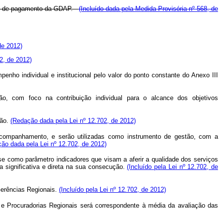
ia e de pagamento da GDAP.
(Incluído dada pela Medida Provisória nº 568, de
de 2012)
02, de 2012)
ho individual e institucional pelo valor do ponto constante do Anexo III
, com foco na contribuição individual para o alcance dos objetivos
ção.
(Redação dada pela Lei nº 12.702, de 2012)
 acompanhamento, e serão utilizadas como instrumento de gestão, com a
ão dada pela Lei nº 12.702, de 2012)
se como parâmetro indicadores que visam a aferir a qualidade dos serviços
ia significativa e direta na sua consecução.
(Incluído pela Lei nº 12.702, de
Gerências Regionais.
(Incluído pela Lei nº 12.702, de 2012)
 e Procuradorias Regionais será correspondente à média da avaliação das