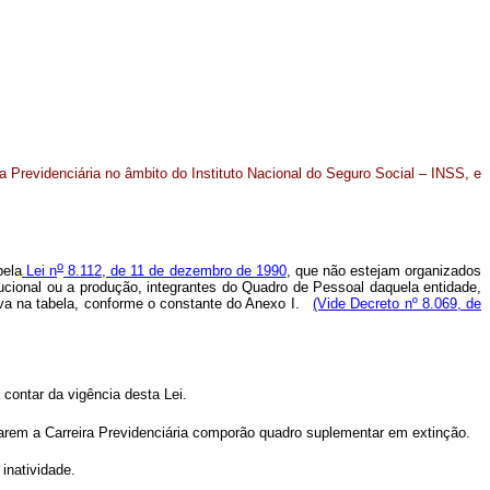
a Previdenciária no âmbito do Instituto Nacional do Seguro Social – INSS, e
o
pela
Lei n
8.112, de 11 de dezembro de 1990
, que não estejam organizados
ucional ou a produção, integrantes do Quadro de Pessoal daquela entidade,
tiva na tabela, conforme o constante do Anexo I.
(Vide Decreto nº 8.069, de
 contar da vigência desta Lei.
rem a Carreira Previdenciária comporão quadro suplementar em extinção.
inatividade.