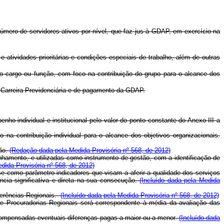
número de servidores ativos por nível, que faz jus à GDAP, em exercício na
 atividades prioritárias e condições especiais de trabalho, além de outras
o cargo ou função, com foco na contribuição do grupo para o alcance dos
a Carreira Previdenciária e de pagamento da GDAP.
o individual e institucional pelo valor do ponto constante do Anexo III a
na contribuição individual para o alcance dos objetivos organizacionais.
ção.
(Redação dada pela Medida Provisória nº 568, de 2012)
nhamento, e utilizadas como instrumento de gestão, com a identificação de
dida Provisória nº 568, de 2012)
se como parâmetro indicadores que visam a aferir a qualidade dos serviços
ncia significativa e direta na sua consecução.
(Incluído dada pela Medida
Gerências Regionais.
(Incluído dada pela Medida Provisória nº 568, de 2012)
s e Procuradorias Regionais será correspondente à média da avaliação das
er compensadas eventuais diferenças pagas a maior ou a menor.
(Incluído dada