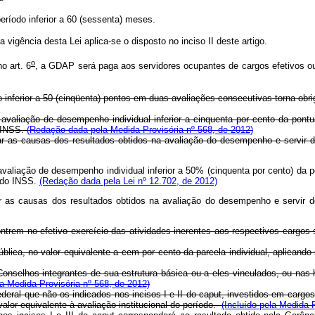
período inferior a 60 (sessenta) meses.
igência desta Lei aplica-se o disposto no inciso II deste artigo.
o
o art. 6
, a GDAP será paga aos servidores ocupantes de cargos efetivos ou
 inferior a 50 (cinqüenta) pontos em duas avaliações consecutivas torna obr
 avaliação de desempenho individual inferior a cinquenta por cento da po
o INSS.
(Redação dada pela Medida Provisória nº 568, de 2012)
as causas dos resultados obtidos na avaliação do desempenho e servir d
avaliação de desempenho individual inferior a 50% (cinquenta por cento) d
e do INSS.
(Redação dada pela Lei nº 12.702, de 2012)
car as causas dos resultados obtidos na avaliação do desempenho e servir
contrem no efetivo exercício das atividades inerentes aos respectivos carg
lica, no valor equivalente a cem por cento da parcela individual, aplicando
 Conselhos integrantes de sua estrutura básica ou a eles vinculados, ou na
la Medida Provisória nº 568, de 2012)
ederal que não os indicados nos incisos I e II do caput, investidos em ca
alor equivalente à avaliação institucional do período.
(Incluído pela Medida 