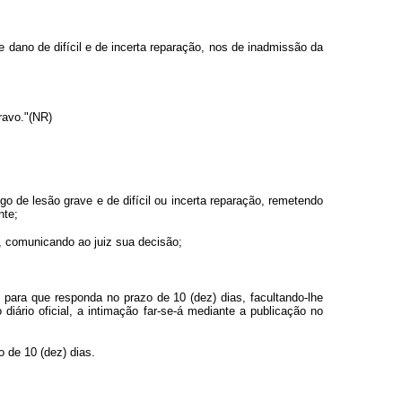
 dano de difícil e de incerta reparação, nos de inadmissão da
ravo."(NR)
go de lesão grave e de difícil ou incerta reparação, remetendo
nte;
al, comunicando ao juiz sua decisão;
 para que responda no prazo de 10 (dez) dias, facultando-lhe
iário oficial, a intimação far-se-á mediante a publicação no
o de 10 (dez) dias.