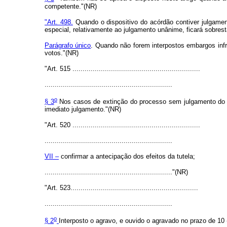
competente."(NR)
"Art. 498.
Quando o dispositivo do acórdão contiver julgament
especial, relativamente ao julgamento unânime, ficará sobres
Parágrafo único
. Quando não forem interpostos embargos infri
votos."(NR)
"Art. 515 ...............................................................
...............................................................
o
§ 3
Nos casos de extinção do processo sem julgamento do mér
imediato julgamento."(NR)
"Art. 520 ...............................................................
...............................................................
VII –
confirmar a antecipação dos efeitos da tutela;
..............................................................."(NR)
"Art. 523...............................................................
...............................................................
o
§ 2
Interposto o agravo, e ouvido o agravado no prazo de 10 