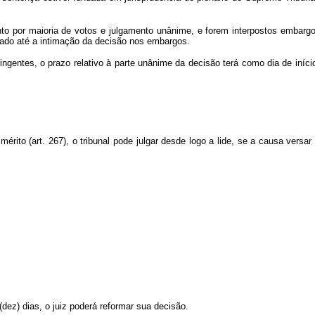
o por maioria de votos e julgamento unânime, e forem interpostos embargos 
tado até a intimação da decisão nos embargos.
ngentes, o prazo relativo à parte unânime da decisão terá como dia de iníci
ito (art. 267), o tribunal pode julgar desde logo a lide, se a causa versar
(dez) dias, o juiz poderá reformar sua decisão.