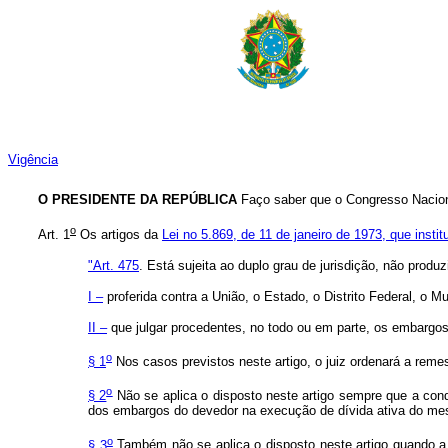
Vigência
O PRESIDENTE DA REPÚBLICA
Faço saber que o Congresso Naciona
o
Art. 1
Os artigos da
Lei no 5.869, de 11 de janeiro de 1973, que insti
"Art. 475
. Está sujeita ao duplo grau de jurisdição, não produ
I –
proferida contra a União, o Estado, o Distrito Federal, o Mu
II –
que julgar procedentes, no todo ou em parte, os embargos 
o
§ 1
Nos casos previstos neste artigo, o juiz ordenará a remes
o
§ 2
Não se aplica o disposto neste artigo sempre que a cond
dos embargos do devedor na execução de dívida ativa do me
o
§ 3
Também não se aplica o disposto neste artigo quando a s