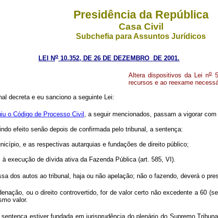
Presidência da República
Casa Civil
Subchefia para Assuntos Jurídicos
o
LEI N
10.352, DE 26 DE DEZEMBRO DE 2001.
o
Altera dispositivos da Lei n
5
recursos e ao reexame necessá
l decreta e eu sanciono a seguinte Lei:
tuiu o Código de Processo Civil
, a seguir mencionados, passam a vigorar com 
zindo efeito senão depois de confirmada pelo tribunal, a sentença:
nicípio, e as respectivas autarquias e fundações de direito público;
à execução de dívida ativa da Fazenda Pública (art. 585, VI).
sa dos autos ao tribunal, haja ou não apelação; não o fazendo, deverá o pres
enação, ou o direito controvertido, for de valor certo não excedente a 60 
smo valor.
entença estiver fundada em jurisprudência do plenário do Supremo Tribunal