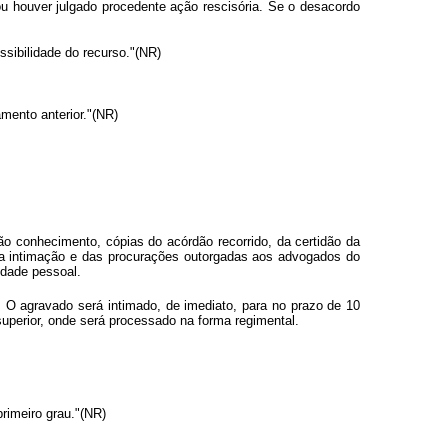
 houver julgado procedente ação rescisória. Se o desacordo
ssibilidade do recurso."(NR)
amento anterior."(NR)
o conhecimento, cópias do acórdão recorrido, da certidão da
iva intimação e das procurações outorgadas aos advogados do
idade pessoal.
 O agravado será intimado, de imediato, para no prazo de 10
superior, onde será processado na forma regimental.
primeiro grau."(NR)