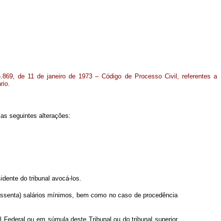
.869, de 11 de janeiro de 1973 – Código de Processo Civil, referentes a
rio.
as seguintes alterações:
idente do tribunal avocá-los.
(sessenta) salários mínimos, bem como no caso de procedência
 Federal ou em súmula deste Tribunal ou do tribunal superior