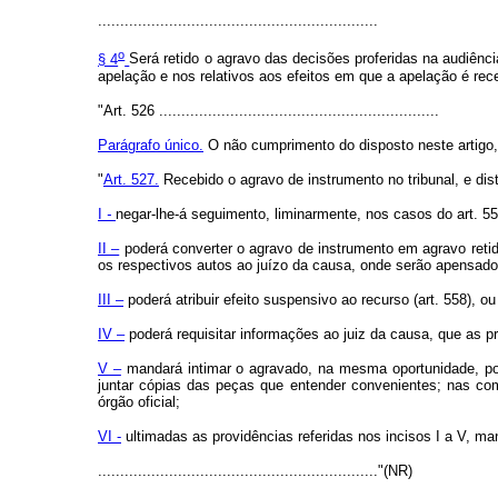
...............................................................
o
§ 4
Será retido o agravo das decisões proferidas na audiênci
apelação e nos relativos aos efeitos em que a apelação é rec
"Art. 526 ...............................................................
Parágrafo único.
O não cumprimento do disposto neste artigo,
"
Art. 527.
Recebido o agravo de instrumento no tribunal, e dis
I
-
negar-lhe-á seguimento, liminarmente, nos casos do art. 55
II –
poderá converter o agravo de instrumento em agravo retido,
os respectivos autos ao juízo da causa, onde serão apensado
III –
poderá atribuir efeito suspensivo ao recurso (art. 558), o
IV –
poderá requisitar informações ao juiz da causa, que as pr
V –
mandará intimar o agravado, na mesma oportunidade, por 
juntar cópias das peças que entender convenientes; nas coma
órgão oficial;
VI -
ultimadas as providências referidas nos incisos I a V, man
..............................................................."(NR)