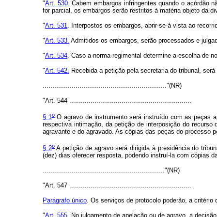
"
Art. 530.
Cabem embargos infringentes quando o acórdão não
for parcial, os embargos serão restritos à matéria objeto da d
"
Art. 531
. Interpostos os embargos, abrir-se-á vista ao recorr
"
Art. 533.
Admitidos os embargos, serão processados e julgado
"
Art. 534
. Caso a norma regimental determine a escolha de novo
"
Art. 542.
Recebida a petição pela secretaria do tribunal, será 
................................................................"(NR)
"Art. 544 ...............................................................
o
§ 1
O agravo de instrumento será instruído com as peças ap
respectiva intimação, da petição de interposição do recurs
agravante e do agravado. As cópias das peças do processo po
o
§ 2
A petição de agravo será dirigida à presidência do tri
(dez) dias oferecer resposta, podendo instruí-la com cópias 
..............................................................."(NR)
"Art. 547 ...............................................................
Parágrafo único
. Os serviços de protocolo poderão, a critério 
"
Art. 555
. No julgamento de apelação ou de agravo, a decisão 