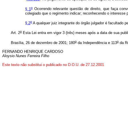
o
§ 1
Ocorrendo relevante questão de direito, que faça conve
colegiado que o regimento indicar; reconhecendo o interesse 
o
§ 2
A qualquer juiz integrante do órgão julgador é facultado p
o
Art. 2
Esta Lei entra em vigor 3 (três) meses após a data de sua publ
o
o
Brasília, 26 de dezembro de 2001; 180
da Independência e 113
da Re
FERNANDO HENRIQUE CARDOSO
Aloysio Nunes Ferreira Filho
Este texto não substitui o publicado no D.O.U. de 27.12.2001