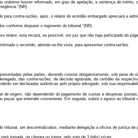
 unânime houver reformado, em grau de apelação, a sentença de mérito, ou
ivergência."(NR)
ido para contra-razões; após, o relator do acórdão embargado apreciará a admi
s conforme dispuser o regimento do tribunal."(NR)
 relator, esta recairá, se possível, em juiz que não haja participado do julg
intimado o recorrido, abrindo-se-lhe vista, para apresentar contra-razões.
resentadas pelas partes, devendo constar obrigatoriamente, sob pena de nã
o denegado, das contra-razões, da decisão agravada, da certidão da respect
derão ser declaradas autênticas pelo próprio advogado, sob sua responsabil
bunal de origem, não dependendo do pagamento de custas e despesas postais.
das peças que entender conveniente. Em seguida, subirá o agravo ao tribunal 
do tribunal, ser descentralizados, mediante delegação a ofícios de justiça de 
será tomada, na câmara ou turma, pelo voto de 3 (três) juízes.