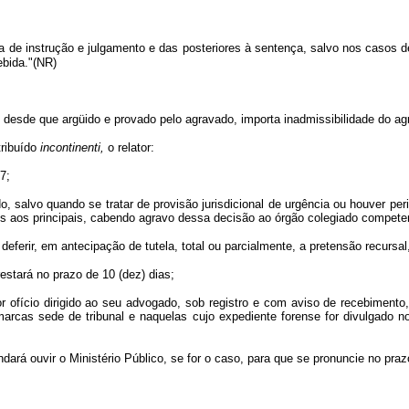
a de instrução e julgamento e das posteriores à sentença, salvo nos casos de
ebida."(NR)
 desde que argüido e provado pelo agravado, importa inadmissibilidade do ag
tribuído
incontinenti,
o relator:
7;
 salvo quando se tratar de provisão jurisdicional de urgência ou houver peri
s aos principais, cabendo agravo dessa decisão ao órgão colegiado compete
u deferir, em antecipação de tutela, total ou parcialmente, a pretensão recurs
estará no prazo de 10 (dez) dias;
ofício dirigido ao seu advogado, sob registro e com aviso de recebimento,
rcas sede de tribunal e naquelas cujo expediente forense for divulgado no d
dará ouvir o Ministério Público, se for o caso, para que se pronuncie no praz