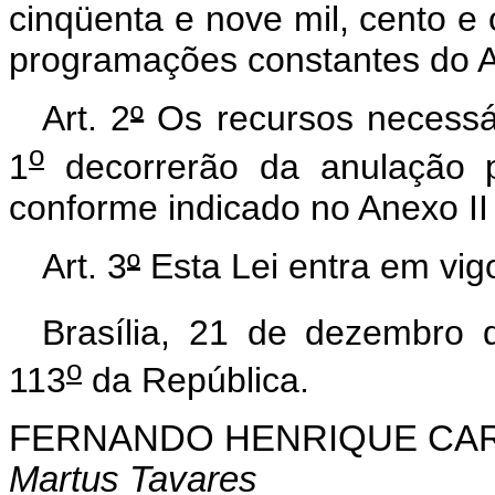
cinqüenta e nove mil, cento e o
programações constantes do An
Art. 2
º
Os recursos necessár
o
1
decorrerão da anulação p
conforme indicado no Anexo II 
Art. 3
º
Esta Lei entra em vig
Brasília, 21 de dezembro 
o
113
da República.
FERNANDO HENRIQUE CA
Martus Tavares