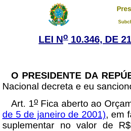
Pres
Subch
o
LEI N
10.346, DE 
O PRESIDENTE DA REPÚ
Nacional decreta e eu sanciono
o
Art. 1
Fica aberto ao Orçam
de 5 de janeiro de 2001)
, em f
suplementar no valor de R$