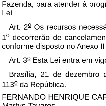
Fazenda, para atender à prog
Lei.
o
Art. 2
Os recursos necessár
o
1
decorrerão de cancelament
conforme disposto no Anexo II 
o
Art. 3
Esta Lei entra em vig
Brasília, 21 de dezembro 
o
113
da República.
FERNANDO HENRIQUE CA
Martus Tavares