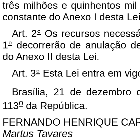
três milhões e quinhentos mil
constante do Anexo I desta Lei
Art. 2
°
Os recursos necessár
1
°
decorrerão de anulação de
do Anexo II desta Lei.
Art. 3
°
Esta Lei entra em vig
Brasília, 21 de dezembro 
o
113
da República.
FERNANDO HENRIQUE CA
Martus Tavares