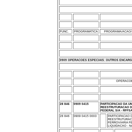
FUNC.
PROGRAMATICA
PROGRAMA/ACAO/
0909 OPERACOES ESPECIAIS: OUTROS ENCARG
OPERACOE
28 846
0909 0415
PARTICIPACAO DA UN
REESTRUTURACAO D
FEDERAL S/A - RFFS
28 846
0909 0415 0003
PARTICIPACAO D
REESTRUTURAC
FERROVIARIA FE
LIQUIDACAO - 