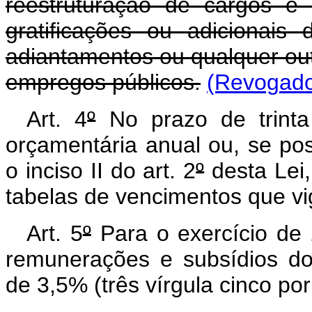
reestruturação de cargos e 
gratificações ou adicionais
adiantamentos ou qualquer ou
empregos públicos.
(Revogado 
Art. 4
º
No prazo de trinta
orçamentária anual ou, se post
o inciso II do art. 2
º
desta Lei,
tabelas de vencimentos que vig
Art. 5
º
Para o exercício de 
remunerações e subsídios dos
de 3,5% (três vírgula cinco por