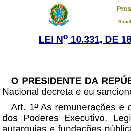
Pres
Subch
o
LEI N
10.331, DE 
O PRESIDENTE DA REPÚ
Nacional decreta e eu sanciono
Art. 1
º
As remunerações e os
dos Poderes Executivo, Legi
autarquias e fundações pública