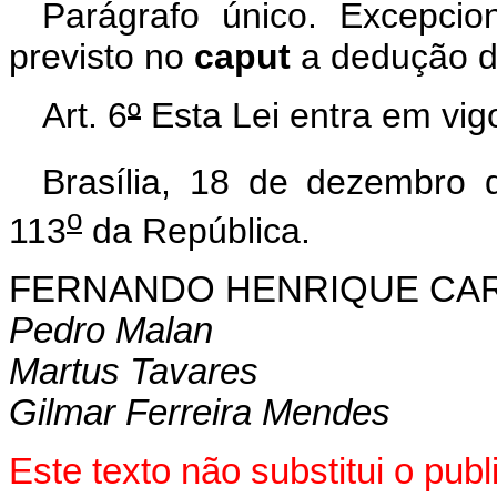
Parágrafo único. Excepcio
previsto no
caput
a dedução de
Art. 6
º
Esta Lei entra em vig
Brasília, 18 de dezembro 
o
113
da República.
FERNANDO HENRIQUE CA
Pedro Malan
Martus Tavares
Gilmar Ferreira Mendes
Este texto não substitui o pu