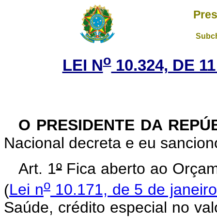
Pres
Subch
o
LEI N
10.324, DE 
O PRESIDENTE DA REPÚ
Nacional decreta e eu sanciono
Art. 1
º
Fica aberto ao Orçam
o
(
Lei n
10.171, de 5 de janeir
Saúde, crédito especial no val