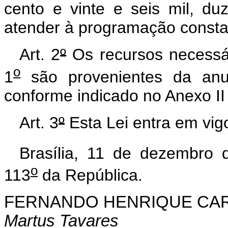
cento e vinte e seis mil, duz
atender à programação constan
Art. 2
º
Os recursos necessár
o
1
são provenientes da anul
conforme indicado no Anexo II 
Art. 3
º
Esta Lei entra em vig
Brasília, 11 de dezembro 
o
113
da República.
FERNANDO HENRIQUE CA
Martus Tavares