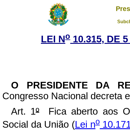
Pres
Subch
o
LEI N
10.315, DE 
O PRESIDENTE DA R
Congresso Nacional decreta e
Art. 1
º
Fica aberto aos Or
o
Social da União (
Lei n
10.171