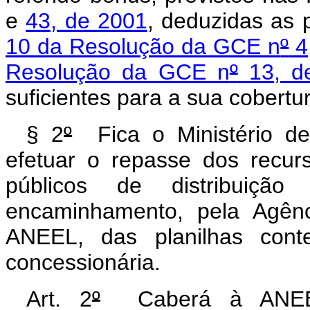
e
43, de 2001
, deduzidas as 
10 da Resolução da GCE n
º
4
Resolução da GCE n
º
13, d
suficientes para a sua cobertu
§ 2
º
Fica o Ministério de
efetuar o repasse dos recur
públicos de distribuiçã
encaminhamento, pela Agênc
ANEEL, das planilhas cont
concessionária.
Art. 2
º
Caberá à ANEEL 