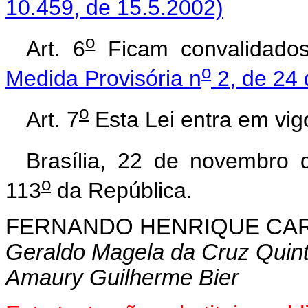
10.459, de 15.5.2002)
o
Art. 6
Ficam convalidados
o
Medida Provisória n
2, de 24
o
Art. 7
Esta Lei entra em vig
Brasília, 22 de novembro 
o
113
da República.
FERNANDO HENRIQUE CA
Geraldo Magela da Cruz Quin
Amaury Guilherme Bier