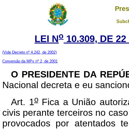
Pres
Subch
o
LEI N
10.309, DE 2
(Vide Decreto nº 4.242, de 2002)
Conversão da MPv nº 2, de 2001
O PRESIDENTE DA REPÚ
Nacional decreta e eu sanciono
o
Art. 1
Fica a União autoriz
civis perante terceiros no cas
provocados por atentados te