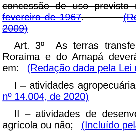
concessão de uso previsto
fevereiro de 1967
.
(R
2009)
Art. 3º As terras transf
Roraima e do Amapá deverão
em:
(Redação dada pela Lei 
I – atividades agropecuária
nº 14.004, de 2020)
II – atividades de desenv
agrícola ou não;
(Incluído pe