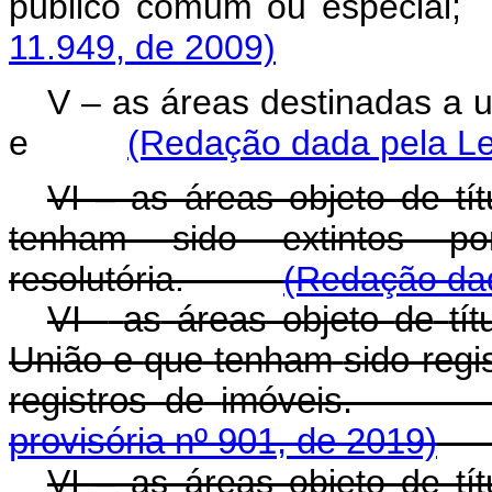
público comum ou esp
11.949, de 2009)
V – as áreas destinadas a u
e
(Redação dada pela Le
VI – as áreas objeto de tí
tenham sido extintos po
resolutória.
(Redação dad
VI
-
as
áreas
objeto
de
tít
União
e
que
tenham
sido regi
registros de
imóve
provisória nº 901, de 2019)
VI – as áreas objeto de tí