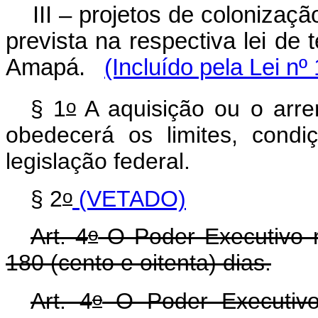
III – projetos de colonizaçã
prevista na respectiva lei de
Amapá.
(Incluído pela Lei nº
o
§ 1
A aquisição ou o arre
obedecerá os limites, condi
legislação federal.
o
§ 2
(VETADO)
o
Art. 4
O Poder Executivo r
180 (cento e oitenta) dias.
o
Art. 4
O Poder Executi