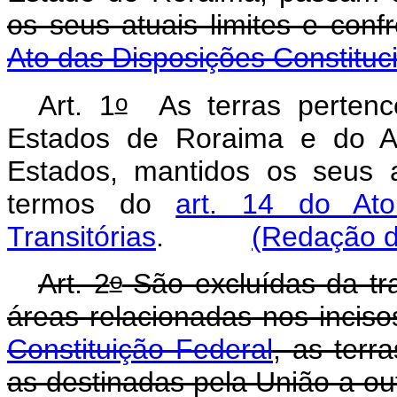
os seus atuais limites e con
Ato das Disposições Constituci
o
Art. 1
As terras pertenc
Estados de Roraima e do 
Estados, mantidos os seus a
termos do
art. 14 do Ato
Transitórias
.
(Redação d
o
Art. 2
São excluídas da tra
áreas relacionadas nos incis
Constituição Federal
, as terr
as destinadas pela União a out