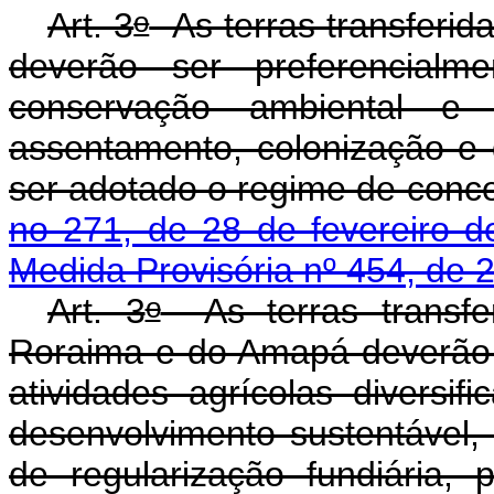
o
Art. 3
As terras transferid
deverão ser preferencialme
conservação ambiental e d
assentamento, colonização e 
ser adotado o regime de conc
no 271, de 28 de fevereiro 
Medida Provisória nº 454, de 
o
Art. 3
As terras transfe
Roraima e do Amapá deverão s
atividades agrícolas diversi
desenvolvimento sustentável,
de regularização fundiária