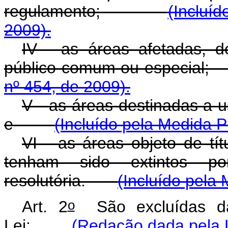
regulamento;
(Incluí
2009).
IV - as áreas afetadas, 
público comum ou espec
nº 454, de 2009).
V - as áreas destinadas a u
e
(Incluído pela Medida P
VI - as áreas objeto de tí
tenham sido extintos po
resolutória.
(Incluído pela 
o
Art. 2
São excluídas da 
Lei:
(Redação dada pela L