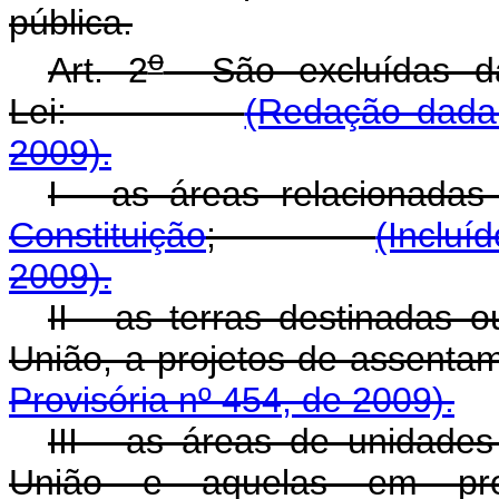
pública.
o
Art. 2
São excluídas da 
Lei:
(Redação dada 
2009).
I - as áreas relacionada
Constituição
;
(Incluí
2009).
II - as terras destinadas 
União, a projetos de a
Provisória nº 454, de 2009).
III - as áreas de unidades
União e aquelas em proc