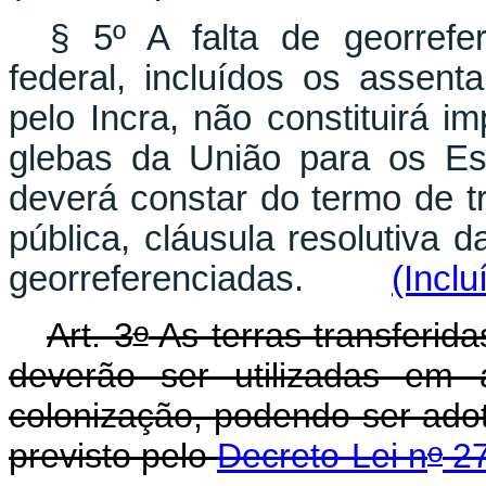
§ 5º A falta de georref
federal, incluídos os assen
pelo Incra, não constituirá i
glebas da União para os E
deverá constar do termo de tr
pública, cláusula resolutiva 
georreferenciadas.
(Inclu
o
Art. 3
As terras transferid
deverão ser utilizadas em 
colonização, podendo ser ado
o
previsto pelo
Decreto-Lei n
27