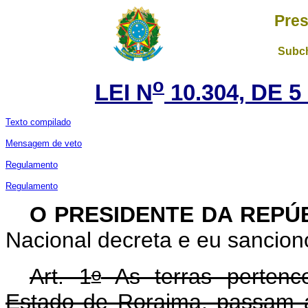
Pres
Subch
o
LEI N
10.304, DE 
Texto compilado
Mensagem de veto
Regulamento
Regulamento
O PRESIDENTE DA REPÚ
Nacional decreta e eu sanciono
o
Art. 1
As terras pertenc
Estado de Roraima, passam 