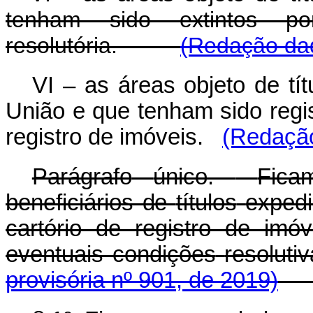
tenham sido extintos po
resolutória.
(Redação dad
VI – as áreas objeto de tí
União e que tenham sido regis
registro de imóveis.
(Redação
Parágrafo
único.
Fica
beneficiários
de
títulos
expedi
cartório de registro de im
eventuais condições
resoluti
provisória nº 901, de 2019)