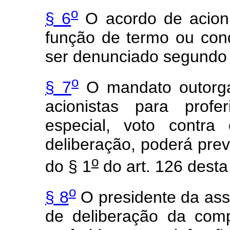
o
§ 6
O acordo de acioni
função de termo ou con
ser denunciado segundo 
o
§ 7
O mandato outorga
acionistas para profe
especial, voto contra
deliberação, poderá prev
o
do § 1
do art. 126 desta
o
§ 8
O presidente da ass
de deliberação da com