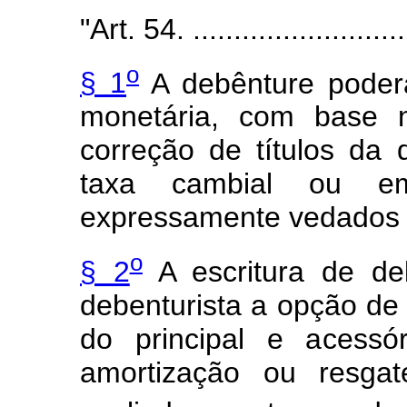
"Art. 54. ...........................
o
§ 1
A debênture poderá
monetária, com base n
correção de títulos da 
taxa cambial ou em
expressamente vedados 
o
§ 2
A escritura de de
debenturista a opção de
do principal e acessó
amortização ou resg