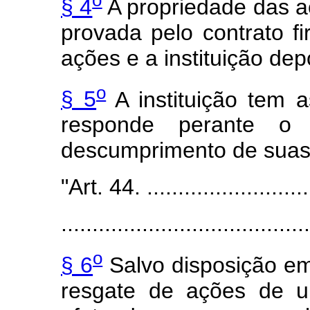
o
§ 4
A propriedade das a
provada pelo contrato fi
ações e a instituição depo
o
§ 5
A instituição tem a
responde perante o a
descumprimento de suas 
"Art. 44. ...........................
........................................
o
§ 6
Salvo disposição em 
resgate de ações de u