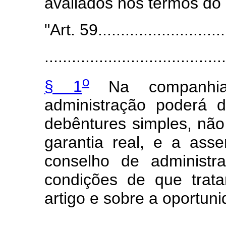
avaliados nos termos do 
"Art. 59.............................
........................................
o
§ 1
Na companhia
administração poderá 
debêntures simples, nã
garantia real, e a ass
conselho de administr
condições de que trata
artigo e sobre a oportun
.....................................