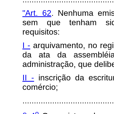
"Art. 62
. Nenhuma emis
sem que tenham sido
requisitos:
I -
arquivamento, no regi
da ata da assembléia
administração, que delib
II -
inscrição da escrit
comércio;
........................................
o