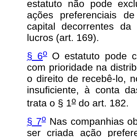
estatuto não pode exclu
ações preferenciais d
capital decorrentes da
lucros (art. 169).
o
§ 6
O estatuto pode co
com prioridade na distri
o direito de recebê-lo, 
insuficiente, à conta d
o
trata o § 1
do art. 182.
o
§ 7
Nas companhias obj
ser criada ação prefer