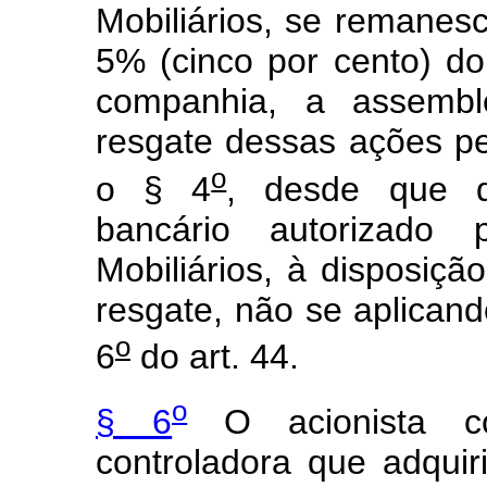
Mobiliários, se remane
5% (cinco por cento) do
companhia, a assemblé
resgate dessas ações pel
o
o § 4
, desde que d
bancário autorizado
Mobiliários, à disposição
resgate, não se aplicand
o
6
do art. 44.
o
§ 6
O acionista co
controladora que adqui