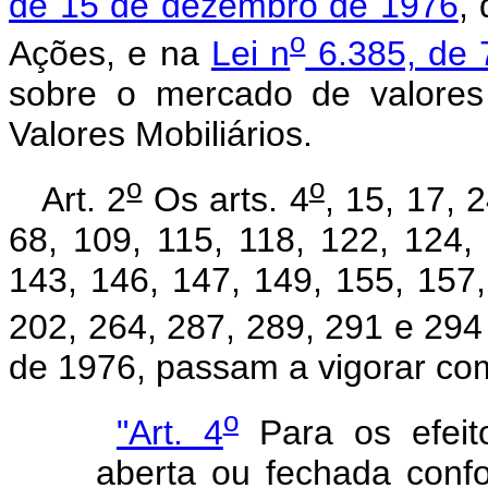
de 15 de dezembro de 1976
,
o
Ações, e na
Lei n
6.385, de 
sobre o mercado de valores
Valores Mobiliários.
o
o
Art. 2
Os arts. 4
, 15, 17, 
68, 109, 115, 118, 122, 124,
143, 146, 147, 149, 155, 157,
202, 264, 287, 289, 291 e 294
de 1976, passam a vigorar co
o
"Art. 4
Para os efeit
aberta ou fechada confo