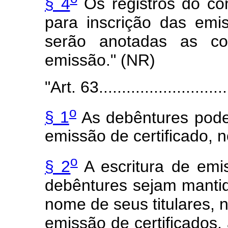
§ 4
Os registros do com
para inscrição das emi
serão anotadas as co
emissão." (NR)
"Art. 63.............................
o
§ 1
As debêntures pode
emissão de certificado, n
o
§ 2
A escritura de emi
debêntures sejam manti
nome de seus titulares, n
emissão de certificados,