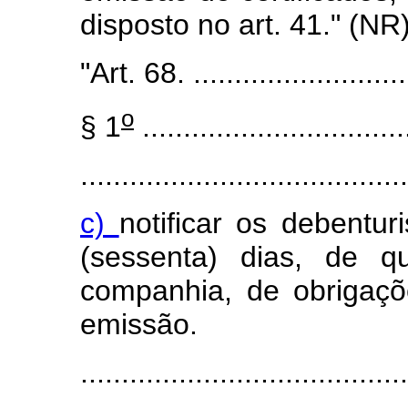
disposto no art. 41." (NR
"Art. 68. ...........................
o
§ 1
................................
........................................
c)
notificar os debentu
(sessenta) dias, de q
companhia, de obrigaçõ
emissão.
.....................................