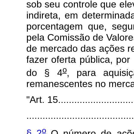
sob seu controle que ele
indireta, em determinad
porcentagem que, segu
pela Comissão de Valores
de mercado das ações r
fazer oferta pública, po
o
do § 4
, para aquisi
remanescentes no merca
"Art. 15.............................
........................................
o
§ 2
O número de ações