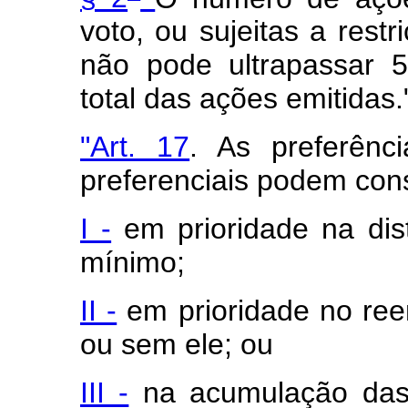
voto, ou sujeitas a restr
não pode ultrapassar 
total das ações emitidas.
"Art. 17
. As preferênc
preferenciais podem consi
I -
em prioridade na dist
mínimo;
II -
em prioridade no ree
ou sem ele; ou
III -
na acumulação das 