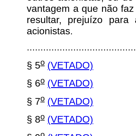
vantagem a que não faz 
resultar, prejuízo par
acionistas.
........................................
o
§ 5
(VETADO)
o
§ 6
(VETADO)
o
§ 7
(VETADO)
o
§ 8
(VETADO)
o