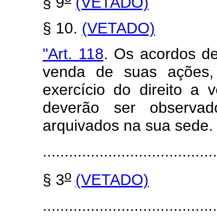
§ 9
(VETADO)
§ 10.
(VETADO)
"Art. 118
. Os acordos de
venda de suas ações, p
exercício do direito a 
deverão ser observa
arquivados na sua sede.
........................................
o
§ 3
(VETADO)
........................................