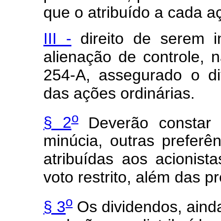
que o atribuído a cada aç
III -
direito de serem in
alienação de controle, n
254-A, assegurado o d
das ações ordinárias.
o
§ 2
Deverão constar 
minúcia, outras prefer
atribuídas aos acionist
voto restrito, além das pr
o
§ 3
Os dividendos, ainda