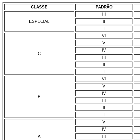
CLASSE
PADRÃO
III
ESPECIAL
II
I
VI
V
IV
C
III
II
I
VI
V
IV
B
III
II
I
V
IV
A
III