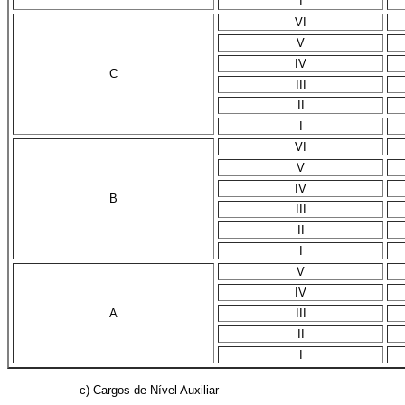
I
VI
V
IV
C
III
II
I
VI
V
IV
B
III
II
I
V
IV
A
III
II
I
c) Cargos de Nível Auxiliar