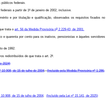
 públicos federais.
federais a partir de 1
º
de janeiro de 2002, inclusive.
rito e por titulação e qualificação, observados os requisitos fixados no
o
ue trata o
art. 56 da Medida Provisória n
2.229-43, de 2001.
 e quarenta por cento para os inativos, pensionistas e àqueles servidores
to de 1992.
 redistribuídos de que trata o art. 2
º
.
de 2024)
º 10.908, de 15 de julho de 2004
.
(Incluído pela Medida Provisória nº 1.286,
º 10.908, de 15 de julho de 2004
.
(Incluído pela Lei nº 15.141, de 2025)