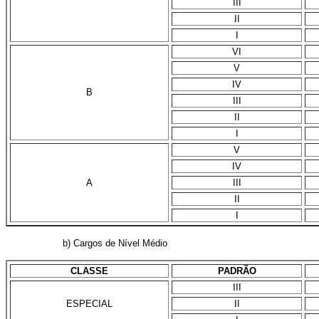
III
II
I
VI
V
IV
B
III
II
I
V
IV
A
III
II
I
b) Cargos de Nível Médio
CLASSE
PADRÃO
III
ESPECIAL
II