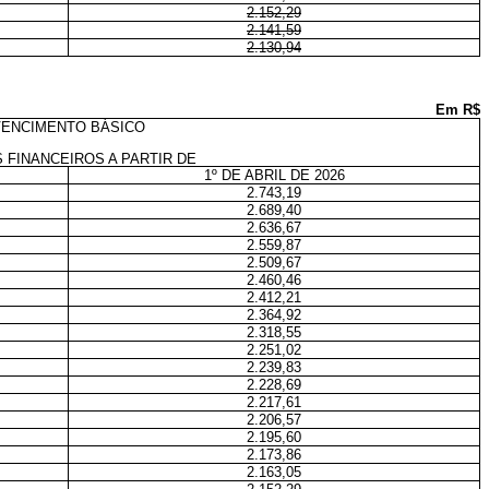
2.152,29
2.141,59
2.130,94
Em R$
VENCIMENTO BÁSICO
 FINANCEIROS A PARTIR DE
1º DE ABRIL DE 2026
2.743,19
2.689,40
2.636,67
2.559,87
2.509,67
2.460,46
2.412,21
2.364,92
2.318,55
2.251,02
2.239,83
2.228,69
2.217,61
2.206,57
2.195,60
2.173,86
2.163,05