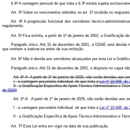
§ 4
º
A vantagem pessoal de que trata o § 3
º
estará sujeita exclusivame
Art. 3
º
Sobre os vencimentos referidos no art. 1
º
incidirão os reajustes
Art. 4
º
A progressão funcional dos servidores técnico-administrativo
regulamento.
Art. 5
º
Fica extinta, a partir de 1
º
de janeiro de 2002, a Gratificação 
Parágrafo único. Até 31 de dezembro de 2001, a GDAE será devida no 
que venham a inativar-se antes de sua extinção.
Art. 6
º
Não é devida aos servidores alcançados por esta Lei a Gratific
Parágrafo único. Até 31 de dezembro de 2001, o disposto no caput não 
Art. 6º-A A partir de 1º de janeiro de 2025, não serão devidas aos s
I - a vantagem pecuniária individual, de que trata a
Lei nº 10.698, de 
II - a Gratificação Específica de Apoio Técnico-Administrativo e Téc
de 2024)
Art. 6º-A. A partir de 1º de janeiro de 2025, não serão devidas aos s
I - a vantagem pecuniária individual, de que trata a
Lei nº 10.698, de 
II - a Gratificação Específica de Apoio Técnico-Administrativo e Téc
o
Art. 7
Esta Lei entra em vigor na data de sua publicação.