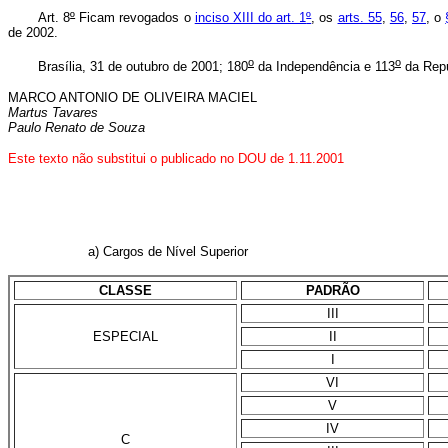
Art. 8
º
Ficam revogados o
inciso XIII do art. 1
º
, os
arts. 55
,
56
,
57
, o
de 2002.
o
o
Brasília, 31 de outubro de 2001; 180
da Independência e 113
da Repú
MARCO ANTONIO DE OLIVEIRA MACIEL
Martus Tavares
Paulo Renato de Souza
Este texto não substitui o publicado no DOU de 1.11.2001
a) Cargos de Nível Superior
CLASSE
PADRÃO
III
ESPECIAL
II
I
VI
V
IV
C