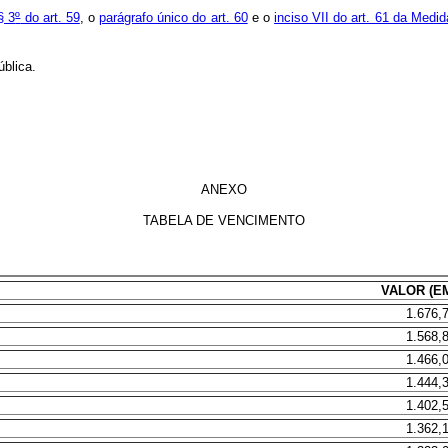
§ 3
º
do art. 59
, o
parágrafo único do art. 60
e o
inciso VII do art. 61 da Medid
blica.
ANEXO
TABELA DE VENCIMENTO
VALOR (EM
1.676,
1.568,
1.466,
1.444,
1.402,
1.362,