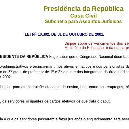
Presidência da República
Casa Civil
Subchefia para Assuntos Jurídicos
o
LEI N
10.302, DE 31 DE OUTUBRO DE 2001.
Dispõe sobre os vencimentos dos ser
Ministério da Educação, e dá outras p
ESIDENTE DA REPÚBLICA
Faço saber que o Congresso Nacional decreta e
dministrativos e técnico-marítimos ativos e inativos e dos pensionistas da
o
o
o
or de 3
grau, de professor de 1
e 2
graus e dos integrantes da área jurídi
e 2002.
ibuídos para as instituições federais de ensino, bem como aos empregos, n
, os servidores ocupantes de cargos efetivos de que trata o caput.
uela a que os servidores passarem a fazer jus após o enquadramento será as