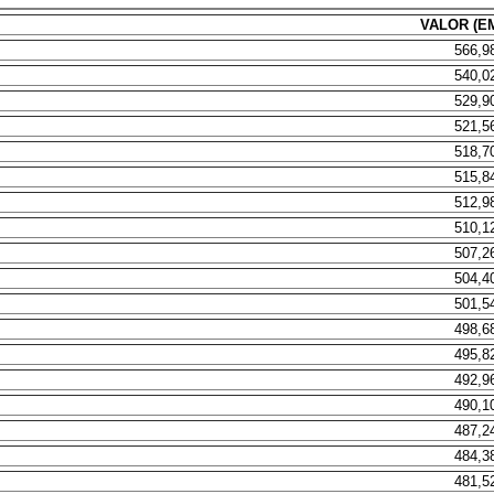
VALOR (EM
566,9
540,0
529,9
521,5
518,7
515,8
512,9
510,1
507,2
504,4
501,5
498,6
495,8
492,9
490,1
487,2
484,3
481,5