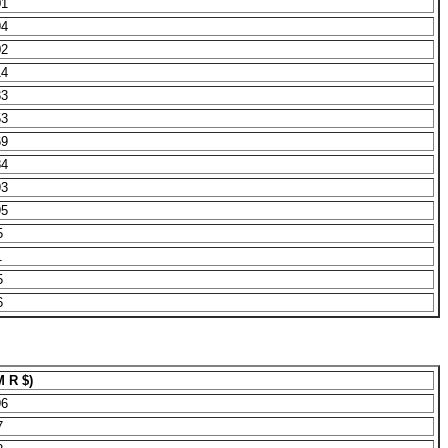
01
94
02
14
33
53
69
84
93
95
5
1
5
6
 R $)
96
7