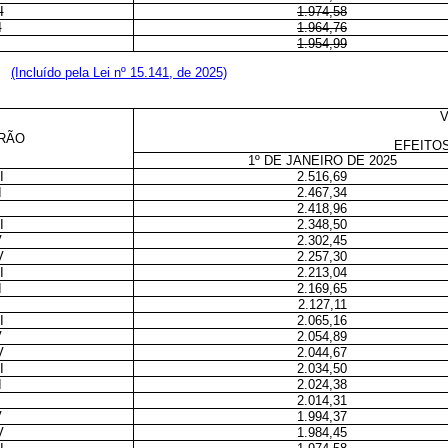
I
1.974,58
I
1.964,76
1.954,99
5:
(Incluído pela Lei nº 15.141, de 2025)
RÃO
EFEITOS
1º DE JANEIRO DE 2025
I
2.516,69
I
2.467,34
2.418,96
I
2.348,50
V
2.302,45
V
2.257,30
I
2.213,04
I
2.169,65
2.127,11
I
2.065,16
V
2.054,89
V
2.044,67
I
2.034,50
I
2.024,38
2.014,31
V
1.994,37
V
1.984,45