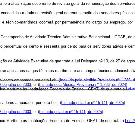
nte à atualização decorrente de revisão geral da remuneração dos servidores
 concedidos a título de revisão geral da remuneração dos servidores públicos 
s e técnico-marítimos ocorrerá por permanência no cargo ou emprego, por mé
de Desempenho de Atividade Técnico-Administrativa Educacional – GDAE, de q
percentual de cento e sessenta por cento para os servidores ativos e cento
o
ação de Atividade Executiva de que trata a Lei Delegada n
13, de 27 de agos
se aplica aos cargos técnicos-marítimos e aos cargos técnicos-administrativos
ervidores amparados por esta Lei:
(Incluído pela Medida Provisória nº 1.286, 
2 de julho de 2003
; e
(Incluído pela Medida Provisória nº 1.286, de 2024)
nico-Marítimo às Instituições Federais de Ensino – GEAT, de que trata a
Lei n
ervidores amparados por esta Lei:
(Incluído pela Lei nº 15.141, de 2025)
2 de julho de 2003
; e
(Incluído pela Lei nº 15.141, de 2025)
nico-Marítimo às Instituições Federais de Ensino - GEAT, de que trata a
Lei n