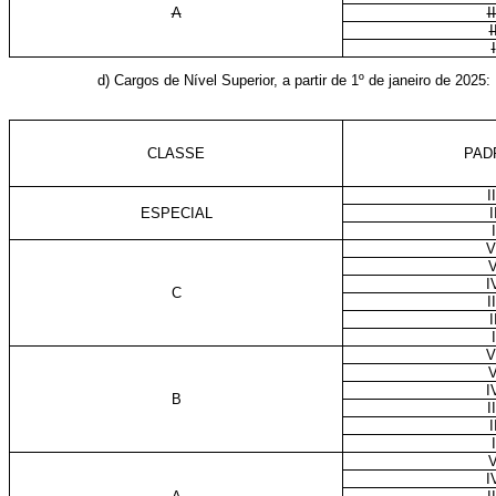
A
II
I
I
d) Cargos de Nível Superior, a partir de 1º de janeiro de 202
CLASSE
PAD
II
ESPECIAL
I
I
V
I
C
II
I
I
V
I
B
II
I
I
I