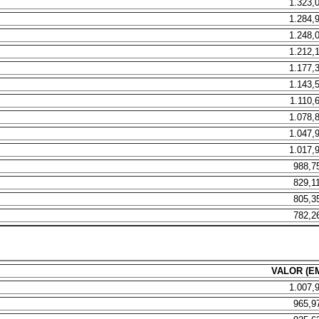
1.323,
1.284,
1.248,
1.212,
1.177,
1.143,
1.110,
1.078,
1.047,
1.017,
988,7
829,1
805,3
782,2
VALOR (EM
1.007,
965,9