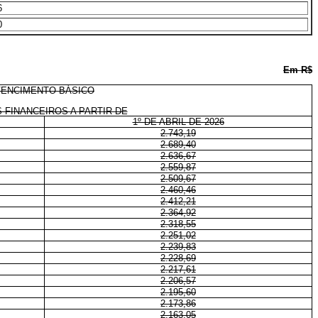
6
0
Em R$
VENCIMENTO BÁSICO
 FINANCEIROS A PARTIR DE
1º DE ABRIL DE 2026
2.743,19
2.689,40
2.636,67
2.559,87
2.509,67
2.460,46
2.412,21
2.364,92
2.318,55
2.251,02
2.239,83
2.228,69
2.217,61
2.206,57
2.195,60
2.173,86
2.163,05