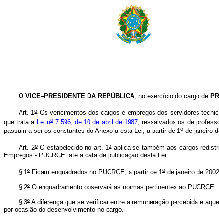
O VICE–PRESIDENTE DA REPÚBLICA
, no exercício do cargo de
PR
o
Art. 1
Os vencimentos dos cargos e empregos dos servidores técnico-a
o
que trata a
Lei n
7.596, de 10 de abril de 1987
, ressalvados os de profess
o
passam a ser os constantes do Anexo a esta Lei, a partir de 1
de janeiro d
o
o
Art. 2
O estabelecido no art. 1
aplica-se também aos cargos redistr
Empregos - PUCRCE, até a data de publicação desta Lei.
o
§ 1
º
Ficam enquadrados no PUCRCE, a partir de 1
de janeiro de 2002
§ 2
º
O enquadramento observará as normas pertinentes ao PUCRCE.
§ 3
º
A diferença que se verificar entre a remuneração percebida e aq
por ocasião do desenvolvimento no cargo.