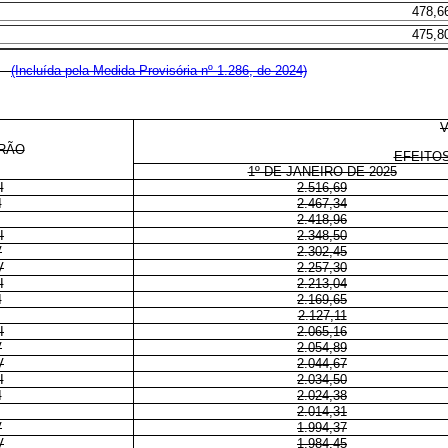
478,6
475,8
5:
(Incluída pela Medida Provisória nº 1.286, de 2024)
RÃO
EFEITOS
1º DE JANEIRO DE 2025
I
2.516,69
I
2.467,34
2.418,96
I
2.348,50
V
2.302,45
V
2.257,30
I
2.213,04
I
2.169,65
2.127,11
I
2.065,16
V
2.054,89
V
2.044,67
I
2.034,50
I
2.024,38
2.014,31
V
1.994,37
V
1.984,45