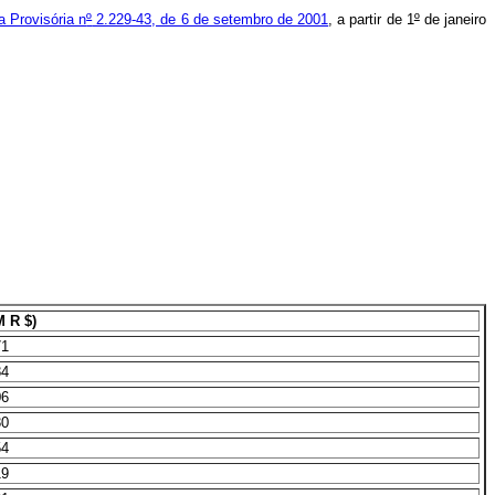
a Provisória n
º
2.229-43, de 6 de setembro de 2001
, a partir de 1
º
de janeiro
 R $)
71
84
06
30
54
19