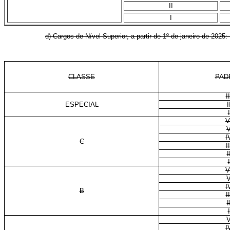
II
I
d) Cargos de Nível Superior, a partir de 1º de janeiro de 202
CLASSE
PAD
II
ESPECIAL
I
I
V
I
C
II
I
I
V
I
B
II
I
I
I