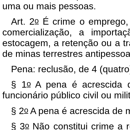
uma ou mais pessoas.
o
Art. 2
É crime o emprego, 
comercialização, a importa
estocagem, a retenção ou a tra
de minas terrestres antipessoal
Pena: reclusão, de 4 (quatro
o
§ 1
A pena é acrescida d
funcionário público civil ou milit
o
§ 2
A pena é acrescida de 
o
§ 3
Não constitui crime a 