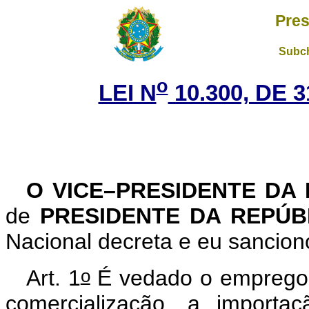
Pres
Subch
o
LEI N
10.300, DE 
O VICE–PRESIDENTE DA
de
PRESIDENTE DA REPÚB
Nacional decreta e eu sanciono
o
Art. 1
É vedado o emprego, 
comercialização, a importa