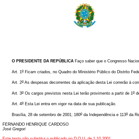
O PRESIDENTE DA REPÚBLICA
Faço saber que o Congresso Naciona
o
Art. 1
Ficam criados, no Quadro do Ministério Público do Distrito Fede
o
Art. 2
As despesas decorrentes da aplicação desta Lei correrão à conta
o
o
Art. 3
Os cargos previstos nesta Lei terão provimento a partir de 1
de
o
Art. 4
Esta Lei entra em vigor na data de sua publicação.
o
o
Brasília, 28 de setembro de 2001; 180
da Independência e 113
da Re
FERNANDO HENRIQUE CARDOSO
José Gregori
Este texto não substitui o publicado no D.O.U. de 1.10.2001