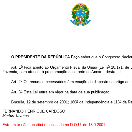
O PRESIDENTE DA REPÚBLICA
Faço saber que o Congresso Naciona
o
o
Art. 1
Fica aberto ao Orçamento Fiscal da União (Lei n
10.171, de 5
Fazenda, para atender à programação constante do Anexo I desta Lei.
o
Art. 2
Os recursos necessários à execução do disposto no artigo anter
o
Art. 3
Esta Lei entra em vigor na data de sua publicação.
o
o
Brasília, 12 de setembro de 2001; 180
da Independência e 113
da Re
FERNANDO HENRIQUE CARDOSO
Martus Tavares
Este texto não substitui o publicado no D.O.U. de 13.9.2001