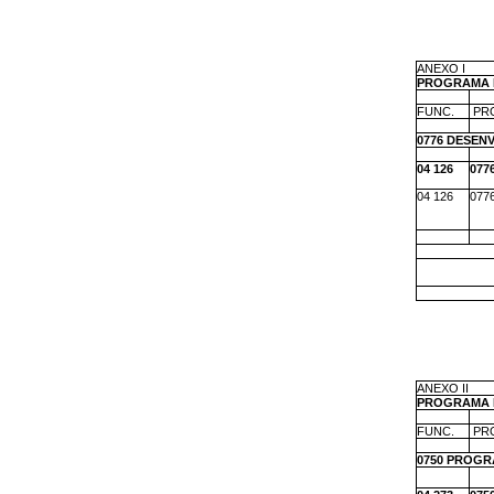
ANEXO I
PROGRAMA 
m
m
FUNC.
PR
m
m
0776 DESEN
m
m
04 126
077
04 126
077
m
m
m
m
m
ANEXO II
PROGRAMA 
m
m
FUNC.
PR
m
m
0750 PROGR