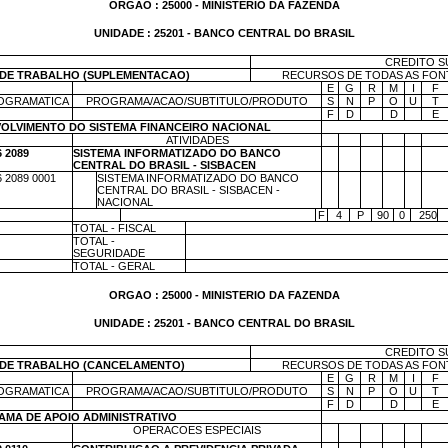
ORGAO : 25000 - MINISTERIO DA FAZENDA
UNIDADE : 25201 - BANCO CENTRAL DO BRASIL
CREDITO S
DE TRABALHO (SUPLEMENTACAO)
RECURSOS DE TODAS AS FONTE
m
E
G
R
M
I
F
OGRAMATICA
PROGRAMA/ACAO/SUBTITULO/PRODUTO
S
N
P
O
U
T
m
F
D
m
D
m
E
VOLVIMENTO DO SISTEMA FINANCEIRO NACIONAL
ATIVIDADES
m
m
m
m
m
m
6 2089
SISTEMA INFORMATIZADO DO BANCO
m
m
m
m
m
m
CENTRAL DO BRASIL - SISBACEN
6 2089 0001
m
SISTEMA INFORMATIZADO DO BANCO
m
m
m
m
m
m
CENTRAL DO BRASIL - SISBACEN -
NACIONAL
m
m
F
4
P
90
0
250
TOTAL - FISCAL
TOTAL -
SEGURIDADE
TOTAL - GERAL
ORGAO : 25000 - MINISTERIO DA FAZENDA
UNIDADE : 25201 - BANCO CENTRAL DO BRASIL
CREDITO S
DE TRABALHO (CANCELAMENTO)
RECURSOS DE TODAS AS FONTE
m
E
G
R
M
I
F
OGRAMATICA
PROGRAMA/ACAO/SUBTITULO/PRODUTO
S
N
P
O
U
T
m
F
D
m
D
m
E
AMA DE APOIO ADMINISTRATIVO
OPERACOES ESPECIAIS
m
m
m
m
m
m