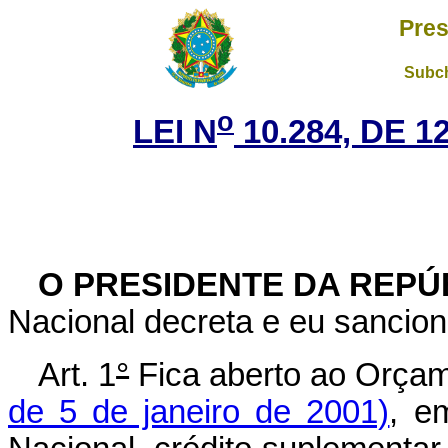
Pres
Subch
o
LEI N
10.284, DE 
O PRESIDENTE DA REPÚ
Nacional decreta e eu sancion
Art. 1
°
Fica aberto ao Orçam
de 5 de janeiro de 2001)
, e