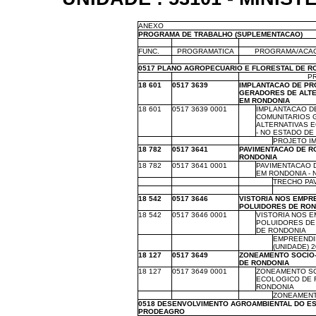
ANEXO
PROGRAMA DE TRABALHO (SUPLEMENTACAO)
m
m
m
FUNC.
PROGRAMATICA
PROGRAMA/ACAO
m
m
m
0517 PLANO AGROPECUARIO E FLORESTAL DE R
m
m
P
18 601
0517 3639
IMPLANTACAO DE PR
GERADORES DE ALT
EM RONDONIA
18 601
0517 3639 0001
m
IMPLANTACAO D
COMUNITARIOS 
ALTERNATIVAS 
- NO ESTADO DE
m
m
m
PROJETO IM
18 782
0517 3641
PAVIMENTACAO DE R
RONDONIA
18 782
0517 3641 0001
m
PAVIMENTACAO 
EM RONDONIA -
m
m
m
TRECHO PAV
m
m
m
m
18 542
0517 3646
VISTORIA NOS EMPR
POLUIDORES DE RON
18 542
0517 3646 0001
m
VISTORIA NOS 
POLUIDORES DE
DE RONDONIA
m
m
m
EMPREENDI
(UNIDADE) 2
18 127
0517 3649
ZONEAMENTO SOCIO
DE RONDONIA
18 127
0517 3649 0001
m
ZONEAMENTO SO
ECOLOGICO DE 
RONDONIA
m
m
m
ZONEAMENTO
0518 DESENVOLVIMENTO AGROAMBIENTAL DO ES
PRODEAGRO