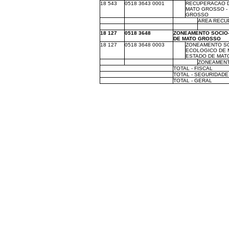
18 543
0518 3643 0001
m
RECUPERACAO 
MATO GROSSO -
GROSSO
m
m
m
AREA RECUP
m
m
m
m
18 127
0518 3648
ZONEAMENTO SOCIO
DE MATO GROSSO
18 127
0518 3648 0003
m
ZONEAMENTO SO
ECOLOGICO DE 
ESTADO DE MAT
m
m
m
ZONEAMENTO
m
TOTAL - FISCAL
m
TOTAL - SEGURIDADE
m
TOTAL - GERAL