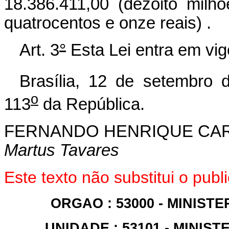
18.386.411,00 (dezoito milhõ
quatrocentos e onze reais) .
Art. 3
°
Esta Lei entra em vig
Brasília, 12 de setembro 
o
113
da República.
FERNANDO HENRIQUE CA
Martus Tavares
Este texto não substitui o pub
ORGAO : 53000 - MINIS
UNIDADE : 53101 - MINI