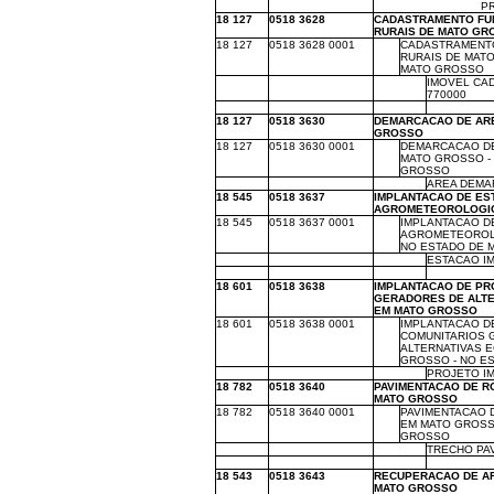
m
m
P
18 127
0518 3628
CADASTRAMENTO FUN
RURAIS DE MATO GR
18 127
0518 3628 0001
m
CADASTRAMENTO
RURAIS DE MAT
MATO GROSSO
m
m
m
IMOVEL CA
770000
m
m
m
m
18 127
0518 3630
DEMARCACAO DE ARE
GROSSO
18 127
0518 3630 0001
m
DEMARCACAO DE
MATO GROSSO -
GROSSO
m
m
m
AREA DEMAR
18 545
0518 3637
IMPLANTACAO DE ES
AGROMETEOROLOGIC
18 545
0518 3637 0001
m
IMPLANTACAO D
AGROMETEOROLO
NO ESTADO DE 
m
m
m
ESTACAO IM
m
m
m
m
18 601
0518 3638
IMPLANTACAO DE PR
GERADORES DE ALT
EM MATO GROSSO
18 601
0518 3638 0001
m
IMPLANTACAO D
COMUNITARIOS 
ALTERNATIVAS 
GROSSO - NO E
m
m
m
PROJETO IM
18 782
0518 3640
PAVIMENTACAO DE R
MATO GROSSO
18 782
0518 3640 0001
m
PAVIMENTACAO 
EM MATO GROSS
GROSSO
m
m
m
TRECHO PAV
m
m
m
m
18 543
0518 3643
RECUPERACAO DE A
MATO GROSSO