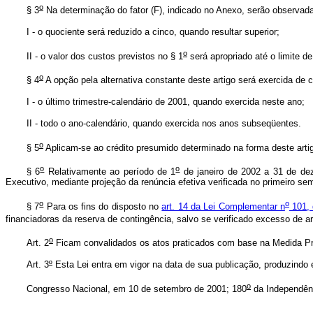
o
§ 3
Na determinação do fator (F), indicado no Anexo, serão observada
I - o quociente será reduzido a cinco, quando resultar superior;
o
II - o valor dos custos previstos no § 1
será apropriado até o limite de
o
§ 4
A opção pela alternativa constante deste artigo será exercida de
I - o último trimestre-calendário de 2001, quando exercida neste ano;
II - todo o ano-calendário, quando exercida nos anos subseqüentes.
o
§ 5
Aplicam-se ao crédito presumido determinado na forma deste art
o
o
§ 6
Relativamente ao período de 1
de janeiro de 2002 a 31 de deze
Executivo, mediante projeção da renúncia efetiva verificada no primeiro se
o
o
§ 7
Para os fins do disposto no
art. 14 da Lei Complementar n
101, 
financiadoras da reserva de contingência, salvo se verificado excesso de
o
Art. 2
Ficam convalidados os atos praticados com base na Medida Pr
Art. 3
º
Esta Lei entra em vigor na data de sua publicação, produzindo 
o
Congresso Nacional, em 10 de setembro de 2001; 180
da Independên