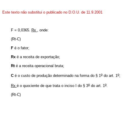
Este texto não substitui o publicado no D.O.U. de 11.9.2001
F = 0,0365.
Rx
, onde:
(Rt-C)
F
é o fator;
Rx
é a receita de exportação;
Rt
é a receita operacional bruta;
o
o
C
é o custo de produção determinado na forma do § 1
do art. 1
;
o
o
Rx
é o quociente de que trata o inciso I do § 3
do art. 1
.
(Rt-C)