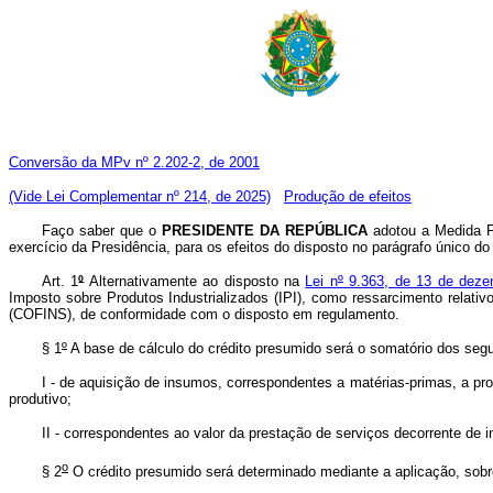
Conversão da MPv nº 2.202-2, de 2001
(Vide Lei Complementar nº 214, de 2025)
Produção de efeitos
Faço saber que o
PRESIDENTE DA REPÚBLICA
adotou a Medida Pr
exercício da Presidência, para os efeitos do disposto no parágrafo único do 
Art. 1
º
Alternativamente ao disposto na
Lei n
º
9.363, de 13 de deze
Imposto sobre Produtos Industrializados (IPI), como ressarcimento relat
(COFINS), de conformidade com o disposto em regulamento.
§ 1
º
A base de cálculo do crédito presumido será o somatório dos segui
I - de aquisição de insumos, correspondentes a matérias-primas, a pr
produtivo;
II - correspondentes ao valor da prestação de serviços decorrente de 
o
§ 2
O crédito presumido será determinado mediante a aplicação, sobre