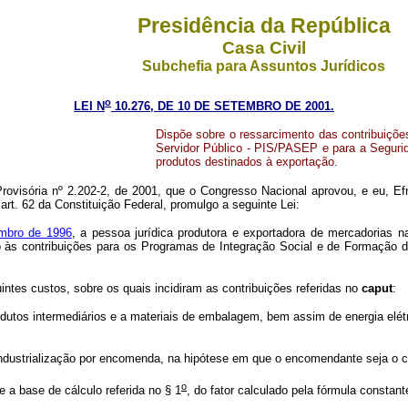
Presidência da República
Casa Civil
Subchefia para Assuntos Jurídicos
o
LEI N
10.276, DE 10 DE SETEMBRO DE 2001.
Dispõe sobre o ressarcimento das contribuiçõ
Servidor Público - PIS/PASEP e para a Segurid
produtos destinados à exportação.
ovisória nº 2.202-2, de 2001, que o Congresso Nacional aprovou, e eu, Ef
art. 62 da Constituição Federal, promulgo a seguinte Lei:
mbro de 1996
, a pessoa jurídica produtora e exportadora de mercadorias na
ivo às contribuições para os Programas de Integração Social e de Formação 
ntes custos, sobre os quais incidiram as contribuições referidas no
caput
:
odutos intermediários e a materiais de embalagem, bem assim de energia elétr
industrialização por encomenda, na hipótese em que o encomendante seja o co
o
 a base de cálculo referida no § 1
, do fator calculado pela fórmula constan