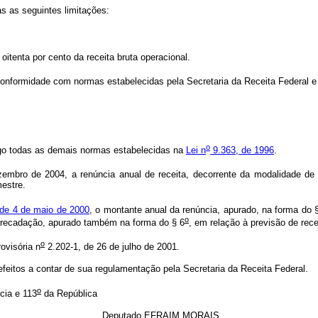
s as seguintes limitações:
 oitenta por cento da receita bruta operacional.
 conformidade com normas estabelecidas pela Secretaria da Receita Federal e
o
igo todas as demais normas estabelecidas na
Lei n
9.363, de 1996
.
mbro de 2004, a renúncia anual de receita, decorrente da modalidade de cá
mestre.
de 4 de maio de 2000
, o montante anual da renúncia, apurado, na forma do
o
 arrecadação, apurado também na forma do § 6
, em relação à previsão de rec
o
ovisória n
2.202-1, de 26 de julho de 2001.
efeitos a contar de sua regulamentação pela Secretaria da Receita Federal.
o
cia e 113
da República
Deputado EFRAIM MORAIS