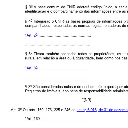
o
§ 3
A base comum do CNIR adotará código único, a ser est
identificação e o compartilhamento das informações entre as in
o
§ 4
Integrarão o CNIR as bases próprias de informações prod
compartilhados, respeitadas as normas regulamentadoras de 
o
"Art. 2
..............................................
.........................................................
o
§ 3
Ficam também obrigados todos os proprietários, os titul
rurais, em relação à área ou à titularidade, bem como nos ca
o
"Art. 8
.............................................
........................................................
o
§ 3
São considerados nulos e de nenhum efeito quaisquer atos
Registros de Imóveis, sob pena de responsabilidade administrat
.................................................."(NR)
o
o
Art. 3
Os arts. 169, 176, 225 e 246 da
Lei n
6.015, de 31 de dezemb
"Art. 169. .........................................
.......................................................