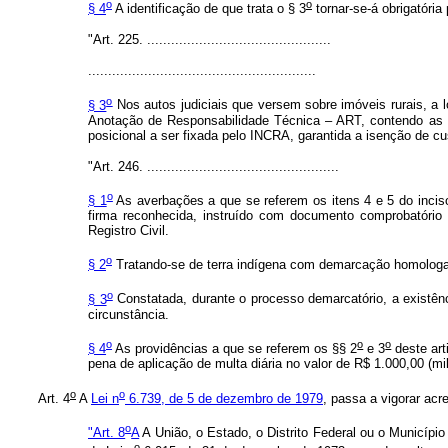
o
o
§ 4
A identificação de que trata o § 3
tornar-se-á obrigatória
"Art. 225. ..............................................
.........................................................
o
§ 3
Nos autos judiciais que versem sobre imóveis rurais, a lo
Anotação de Responsabilidade Técnica – ART, contendo as co
posicional a ser fixada pelo INCRA, garantida a isenção de cu
"Art. 246. ................................................
o
§ 1
As averbações a que se referem os itens 4 e 5 do inciso
firma reconhecida, instruído com documento comprobatório
Registro Civil.
o
§ 2
Tratando-se de terra indígena com demarcação homologa
o
§ 3
Constatada, durante o processo demarcatório, a existênci
circunstância.
o
o
o
§ 4
As providências a que se referem os §§ 2
e 3
deste art
pena de aplicação de multa diária no valor de R$ 1.000,00 (mil
o
o
Art. 4
A
Lei n
6.739, de 5 de dezembro de 1979
, passa a vigorar acr
o
"Art. 8
A
A União, o Estado, o Distrito Federal ou o Município
o