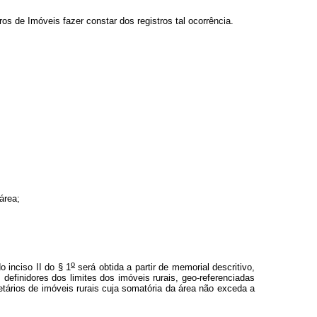
os de Imóveis fazer constar dos registros tal ocorrência.
área;
o
o inciso II do § 1
será obtida a partir de memorial descritivo,
efinidores dos limites dos imóveis rurais, geo-referenciadas
etários de imóveis rurais cuja somatória da área não exceda a