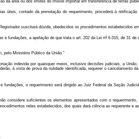
o da área ou dos limites do imóvel importar em transferência de terras públi
s úteis, contado da prenotação do requerimento, procederá à retificação r
 Registrador suscitará dúvida, obedecidos os procedimentos estabelecidos em 
o
 e fundações, a apelação de que trata o art. 202 da Lei n
6.015, de 31 de d
, pelo Ministério Público da União."
priação indevida por quaisquer meios, inclusive decisões judiciais, a União,
ão, à vista de prova da nulidade identificada, requerer o cancelamento da 
 fundações, o requerimento será dirigido ao Juiz Federal da Seção Judici
não considere suficientes os elementos apresentados com o requerimento, p
rocedimentos neles estabelecidos, dos quais dará ciência ao requerente e ao
.