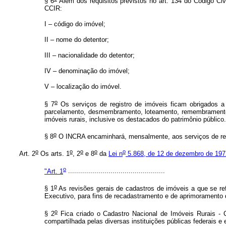
§ 6
Além dos requisitos previstos no art. 134 do Código Civi
CCIR:
I – código do imóvel;
II – nome do detentor;
III – nacionalidade do detentor;
IV – denominação do imóvel;
V – localização do imóvel.
o
§ 7
Os serviços de registro de imóveis ficam obrigados a
parcelamento, desmembramento, loteamento, remembramento, ret
imóveis rurais, inclusive os destacados do patrimônio público.
o
§ 8
O INCRA encaminhará, mensalmente, aos serviços de regis
o
o
o
o
o
Art. 2
Os arts. 1
, 2
e 8
da
Lei n
5.868, de 12 de dezembro de 197
o
"Art. 1
................................................
o
§ 1
As revisões gerais de cadastros de imóveis a que se re
Executivo, para fins de recadastramento e de aprimoramento
o
§ 2
Fica criado o Cadastro Nacional de Imóveis Rurais - 
compartilhada pelas diversas instituições públicas federais e 