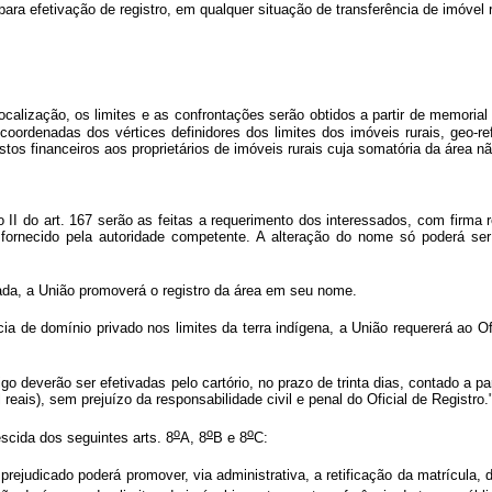
 para efetivação de registro, em qualquer situação de transferência de imóvel
calização, os limites e as confrontações serão obtidos a partir de memorial 
ordenadas dos vértices definidores dos limites dos imóveis rurais, geo-r
stos financeiros aos proprietários de imóveis rurais cuja somatória da área n
 II do art. 167 serão as feitas a requerimento dos interessados, com firm
 fornecido pela autoridade competente. A alteração do nome só poderá s
da, a União promoverá o registro da área em seu nome.
a de domínio privado nos limites da terra indígena, a União requererá ao Of
igo deverão ser efetivadas pelo cartório, no prazo de trinta dias, contado a pa
 reais), sem prejuízo da responsabilidade civil e penal do Oficial de Registro.
o
o
o
escida dos seguintes arts. 8
A, 8
B e 8
C:
 prejudicado poderá promover, via administrativa, a retificação da matrícula,