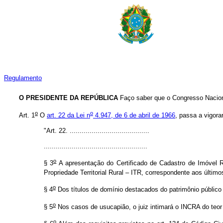
Regulamento
O PRESIDENTE DA REPÚBLICA
Faço saber que o Congresso Naciona
o
o
Art. 1
O
art. 22 da Lei n
4.947, de 6 de abril de 1966
, passa a vigora
"Art. 22. ........................................
....................................................
o
§ 3
A apresentação do Certificado de Cadastro de Imóvel 
Propriedade Territorial Rural – ITR, correspondente aos último
o
§ 4
Dos títulos de domínio destacados do patrimônio público
o
§ 5
Nos casos de usucapião, o juiz intimará o INCRA do teor 
o