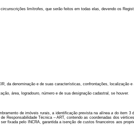
ircunscrições limítrofes, que serão feitos em todas elas, devendo os Registr
CIR, da denominação e de suas características, confrontações, localização e 
ização, área, logradouro, número e de sua designação cadastral, se houver.
mento de imóveis rurais, a identificação prevista na alínea
a
do item 3 d
o de Responsabilidade Técnica – ART, contendo as coordenadas dos vértices d
ser fixada pelo INCRA, garantida a isenção de custos financeiros aos propri