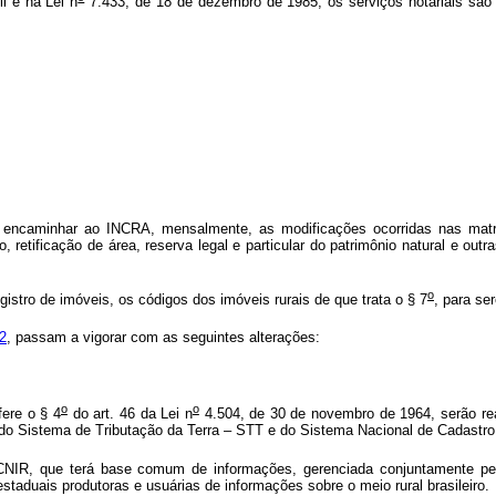
l e na Lei n
7.433, de 18 de dezembro de 1985, os serviços notariais são
 encaminhar ao INCRA, mensalmente, as modificações ocorridas nas matríc
ificação de área, reserva legal e particular do patrimônio natural e outra
o
tro de imóveis, os códigos dos imóveis rurais de que trata o § 7
, para se
2
, passam a vigorar com as seguintes alterações:
o
o
fere o § 4
do art. 46 da Lei n
4.504, de 30 de novembro de 1964, serão re
 do Sistema de Tributação da Terra – STT e do Sistema Nacional de Cadastr
CNIR, que terá base comum de informações, gerenciada conjuntamente pel
estaduais produtoras e usuárias de informações sobre o meio rural brasileiro.