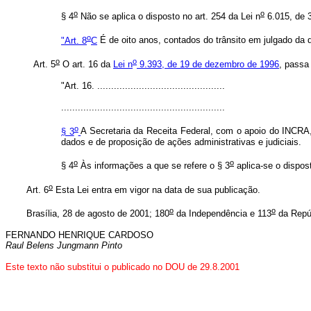
o
o
§ 4
Não se aplica o disposto no art. 254 da Lei n
6.015, de 3
o
"Art. 8
C
É de oito anos, contados do trânsito em julgado da d
o
o
Art. 5
O art. 16 da
Lei n
9.393, de 19 de dezembro de 1996
, passa
"Art. 16. ..............................................
...........................................................
o
§ 3
A Secretaria da Receita Federal, com o apoio do INCRA,
dados e de proposição de ações administrativas e judiciais.
o
o
§ 4
Às informações a que se refere o § 3
aplica-se o dispo
o
Art. 6
Esta Lei entra em vigor na data de sua publicação.
o
o
Brasília, 28 de agosto de 2001; 180
da Independência e 113
da Repú
FERNANDO HENRIQUE CARDOSO
Raul Belens Jungmann Pinto
Este texto não substitui o publicado no DOU de 29.8.2001