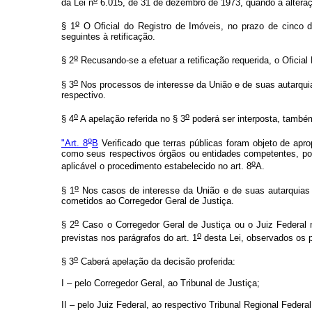
da Lei n
6.015, de 31 de dezembro de 1973, quando a alteraçã
o
§ 1
O Oficial do Registro de Imóveis, no prazo de cinco dia
seguintes à retificação.
o
§ 2
Recusando-se a efetuar a retificação requerida, o Oficial
o
§ 3
Nos processos de interesse da União e de suas autarquias
respectivo.
o
o
§ 4
A apelação referida no § 3
poderá ser interposta, também
o
"Art. 8
B
Verificado que terras públicas foram objeto de apro
como seus respectivos órgãos ou entidades competentes, poder
o
aplicável o procedimento estabelecido no art. 8
A.
o
§ 1
Nos casos de interesse da União e de suas autarquias e
cometidos ao Corregedor Geral de Justiça.
o
§ 2
Caso o Corregedor Geral de Justiça ou o Juiz Federal 
o
previstas nos parágrafos do art. 1
desta Lei, observados os p
o
§ 3
Caberá apelação da decisão proferida:
I – pelo Corregedor Geral, ao Tribunal de Justiça;
II – pelo Juiz Federal, ao respectivo Tribunal Regional Federal