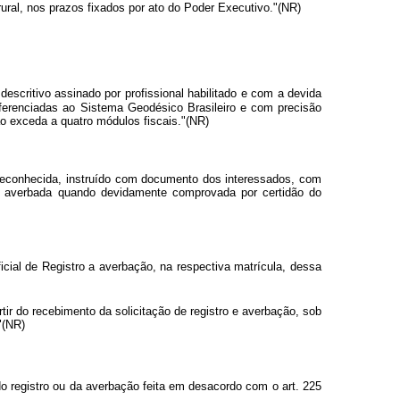
 rural, nos prazos fixados por ato do Poder Executivo."(NR)
descritivo assinado por profissional habilitado e com a devida
eferenciadas ao Sistema Geodésico Brasileiro e com precisão
ão exceda a quatro módulos fiscais."(NR)
a reconhecida, instruído com documento dos interessados, com
er averbada quando devidamente comprovada por certidão do
icial de Registro a averbação, na respectiva matrícula, dessa
rtir do recebimento da solicitação de registro e averbação, sob
"(NR)
 do registro ou da averbação feita em desacordo com o art. 225