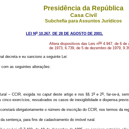
Presidência da República
Casa Civil
Subchefia para Assuntos Jurídicos
o
LEI N
10.267, DE 28 DE AGOSTO DE 2001.
os
Altera dispositivos das Leis n
4.947, de 6 de 
de 1973, 6.739, de 5 de dezembro de 1979, 9.3
l decreta e eu sanciono a seguinte Lei:
r com as seguintes alterações:
o
o
Rural – CCIR, exigida no
caput
deste artigo e nos §§ 1
e 2
, far-se-á, s
s cinco exercícios, ressalvados os casos de inexigibilidade e dispensa previst
 constará obrigatoriamente o número de inscrição do CCIR, nos termos da re
da sentença, para fins de cadastramento do imóvel rural.
o