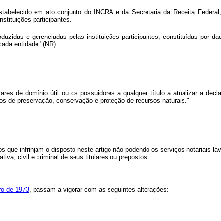
abelecido em ato conjunto do INCRA e da Secretaria da Receita Federal, 
stituições participantes.
uzidas e gerenciadas pelas instituições participantes, constituídas por da
cada entidade."(NR)
ares de domínio útil ou os possuidores a qualquer título a atualizar a de
sos de preservação, conservação e proteção de recursos naturais."
 que infrinjam o disposto neste artigo não podendo os serviços notariais lav
iva, civil e criminal de seus titulares ou prepostos.
ro de 1973
, passam a vigorar com as seguintes alterações: