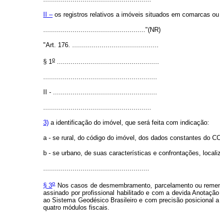
II –
os registros relativos a imóveis situados em comarcas ou c
...................................................."(NR)
"Art. 176. ............................................
o
§ 1
....................................................
..........................................................
II - .....................................................
.......................................................
3)
a identificação do imóvel, que será feita com indicação:
a - se rural, do código do imóvel, dos dados constantes do C
b - se urbano, de suas características e confrontações, local
......................................................
o
§ 3
Nos casos de desmembramento, parcelamento ou remembra
assinado por profissional habilitado e com a devida Anotaçã
ao Sistema Geodésico Brasileiro e com precisão posicional a 
quatro módulos fiscais.