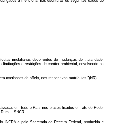
 obrigados a mencionar nas escrituras os seguintes dados do
ulas imobiliárias decorrentes de mudanças de titularidade,
s limitações e restrições de caráter ambiental, envolvendo os
rem averbados de ofício, nas respectivas matrículas."(NR)
alizadas em todo o País nos prazos fixados em ato do Poder
o Rural – SNCR.
o INCRA e pela Secretaria da Receita Federal, produzida e