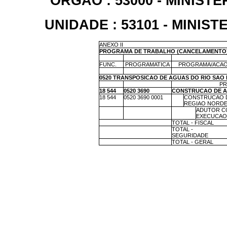
ORGAO : 53000 - MINIS
UNIDADE : 53101 - MINI
ANEXO II
PROGRAMA DE TRABALHO (CANCELAMENTO
X
X
X
FUNC.
PROGRAMATICA
PROGRAMA/ACAO
X
X
X
0520 TRANSPOSICAO DE AGUAS DO RIO SAO
X
X
PR
18 544
0520 3690
CONSTRUCAO DE 
18 544
0520 3690 0001
X
CONSTRUCAO D
REGIAO NORD
X
X
X
ADUTOR C
EXECUCAO 
X
TOTAL - FISCAL
X
TOTAL -
SEGURIDADE
X
TOTAL - GERAL