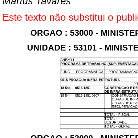
Martus Tavares
Este texto não substitui o pub
ORGAO : 53000 - MINIS
UNIDADE : 53101 - MINI
ANEXO I
PROGRAMA DE TRABALHO (SUPLEMENTACA
X
X
X
FUNC.
PROGRAMATICA
PROGRAMA/ACAO
X
X
X
0515 PROAGUA INFRA-ESTRUTURA
X
X
PR
18 544
0515 1851
CONSTRUCAO E R
DE INFRA-ESTRUTU
18 544
0515 1851 0907
X
CONSTRUCAO 
OBRAS DE INFR
OBRAS DE REVI
RECUPERACAO 
X
X
X
X
X
TOTAL - FISCAL
X
TOTAL -
SEGURIDADE
X
TOTAL - GERAL