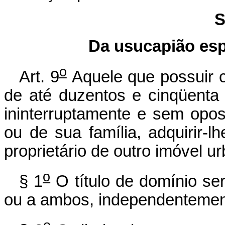
S
Da usucapião esp
o
Art. 9
Aquele que possuir 
de até duzentos e cinqüenta
ininterruptamente e sem opos
ou de sua família, adquirir-
proprietário de outro imóvel ur
o
§ 1
O título de domínio se
ou a ambos, independentement