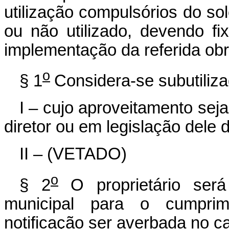
utilização compulsórios do sol
ou não utilizado, devendo f
implementação da referida obr
o
§ 1
Considera-se subutiliza
I – cujo aproveitamento seja
diretor ou em legislação dele 
II – (VETADO)
o
§ 2
O proprietário ser
municipal para o cumpri
notificação ser averbada no ca