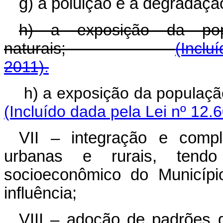
g) a poluição e a degradaçã
h) a exposição da pop
naturais;
(Inclu
2011).
h) a exposição da populaç
(Incluído dada pela Lei nº 12.
VII – integração e compl
urbanas e rurais, tend
socioeconômico do Municípi
influência;
VIII – adoção de padrões