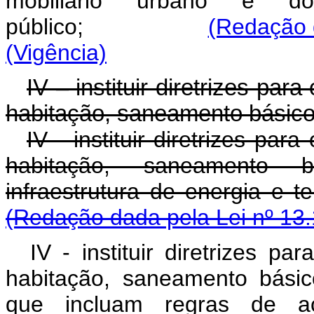
mobiliário urbano e 
público;
(Redação 
(Vigência)
IV – instituir diretrizes pa
habitação, saneamento básico
IV - instituir diretrizes pa
habitação, saneamento b
infraestrutura de en
(Redação dada pela Lei nº 13.
IV - instituir diretrizes p
habitação, saneamento básic
que incluam regras de ac