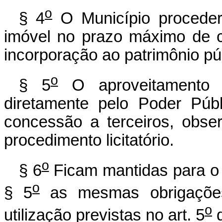
o
§ 4
O Município proceder
imóvel no prazo máximo de c
incorporação ao patrimônio pú
o
§ 5
O aproveitamento d
diretamente pelo Poder Púb
concessão a terceiros, obse
procedimento licitatório.
o
§ 6
Ficam mantidas para o 
o
§ 5
as mesmas obrigações 
o
utilização previstas no art. 5
d