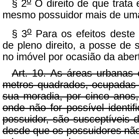
o
§ 2
O direito de que trata 
mesmo possuidor mais de um
o
§ 3
Para os efeitos deste a
de pleno direito, a posse de 
no imóvel por ocasião da aber
Art. 10.
As áreas urbanas 
metros quadrados, ocupadas 
sua moradia, por cinco anos,
onde não for possível identi
possuidor, são susceptíveis 
desde que os possuidores não 