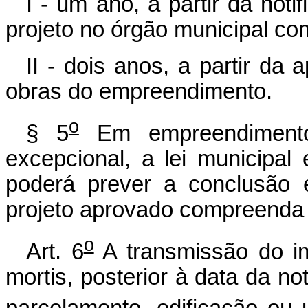
I - um ano, a partir da noti
projeto no órgão municipal co
II - dois anos, a partir da 
obras do empreendimento.
o
§ 5
Em empreendimento
excepcional, a lei municipal
poderá prever a conclusão 
projeto aprovado compreenda
o
Art. 6
A transmissão do im
mortis, posterior à data da no
parcelamento, edificação ou u