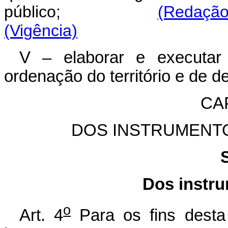
público;
(Redação 
(Vigência)
V – elaborar e executar 
ordenação do território e de 
CAP
DOS INSTRUMENTO
Dos instru
o
Art. 4
Para os fins desta L