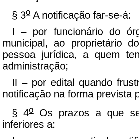
o
§ 3
A notificação far-se-á:
I – por funcionário do ó
municipal, ao proprietário 
pessoa jurídica, a quem te
administração;
II – por edital quando frust
notificação na forma prevista p
o
§ 4
Os prazos a que se
inferiores a: