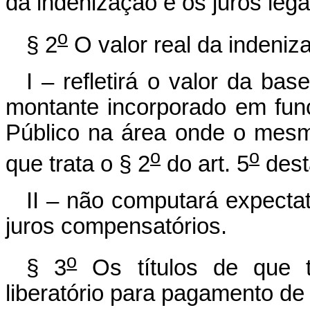
da indenização e os juros lega
o
§ 2
O valor real da indeniz
I – refletirá o valor da ba
montante incorporado em fun
Público na área onde o mesmo
o
o
que trata o § 2
do art. 5
dest
II – não computará expecta
juros compensatórios.
o
§ 3
Os títulos de que t
liberatório para pagamento de 