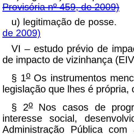
Provisória nº 459, de 2009)
u) legitimação de 
de 2009)
VI – estudo prévio de impa
de impacto de vizinhança (EIV
o
§ 1
Os instrumentos menci
legislação que lhes é própria,
o
§ 2
Nos casos de progr
interesse social, desenvol
Administração Pública com 