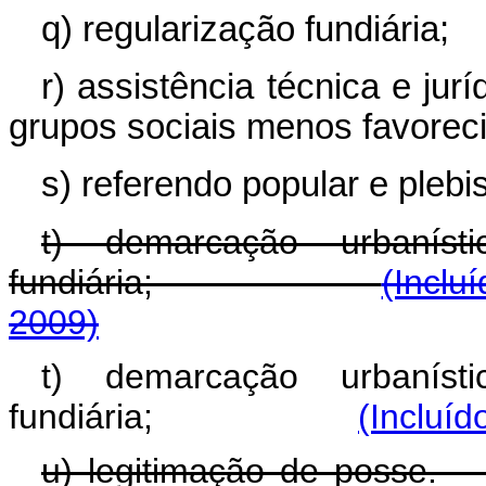
q) regularização fundiária;
r) assistência técnica e jur
grupos sociais menos favorec
s) referendo popular e plebis
t) demarcação urbaníst
fundiária;
(Inclu
2009)
t) demarcação urbaníst
fundiária;
(Incluíd
u) legitimação 