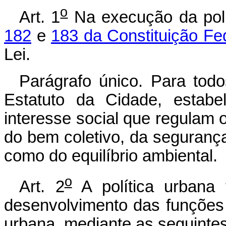
o
Art. 1
Na execução da polí
182
e
183 da Constituição Fe
Lei.
Parágrafo único. Para todo
Estatuto da Cidade, estab
interesse social que regulam 
do bem coletivo, da seguranç
como do equilíbrio ambiental.
o
Art. 2
A política urbana 
desenvolvimento das funções 
urbana, mediante as seguintes 