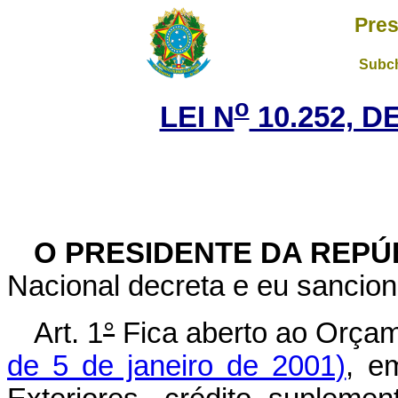
Pres
Subch
o
LEI N
10.252, D
O PRESIDENTE DA REPÚ
Nacional decreta e eu sancion
Art. 1
°
Fica aberto ao Orçam
de 5 de janeiro de 2001)
, e