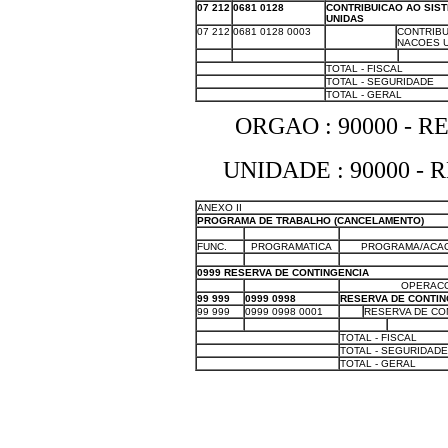
07 212
0681 0128
CONTRIBUICAO AO SIS
UNIDAS
07 212
0681 0128 0003
X
CONTRIBU
NACOES U
X
X
X
X
X
TOTAL - FISCAL
X
TOTAL - SEGURIDADE
X
TOTAL - GERAL
ORGAO : 90000 - 
UNIDADE : 90000 -
ANEXO II
PROGRAMA DE TRABALHO (CANCELAMENTO)
X
X
X
FUNC.
PROGRAMATICA
PROGRAMA/ACAO
X
X
X
0999 RESERVA DE CONTINGENCIA
X
X
OPERACO
99 999
0999 0998
RESERVA DE CONTIN
99 999
0999 0998 0001
X
RESERVA DE CON
X
X
X
X
X
TOTAL - FISCAL
X
TOTAL - SEGURIDADE
X
TOTAL - GERAL