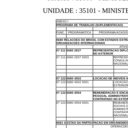
UNIDADE : 35101 - MINI
ANEXO I
PROGRAMA DE TRABALHO (SUPLEMENTACAO)
X
X
X
FUNC.
PROGRAMATICA
PROGRAMA/ACAO/S
X
X
X
0680 RELACOES DO BRASIL COM ESTADOS ESTR
ORGANIZACOES INTERNACIONAIS
X
X
ATIVI
07 211
0680 2837
REPRESENTACAO DIPLO
NO EXTERIOR
07 211
0680 2837 0003
X
REPRESEN
CONSULAR
NACIONA
X
X
X
X
X
X
X
X
X
X
X
X
07 122
0680 4502
LOCACAO DE IMOVEIS 
07 122
0680 4502 0001
X
LOCACAO 
EXTERIOR
X
X
X
X
07 122
0680 4504
REMUNERACAO E ENCA
PESSOAL ADMINISTRATI
CONTRATADO NO EXTER
07 122
0680 4504 0001
X
REMUNER
SOCIAIS 
ADMINIST
CONTRATA
NACIONA
X
X
X
X
0681 GESTAO DA PARTICIPACAO EM ORGANISMO
X
X
OPERACOES