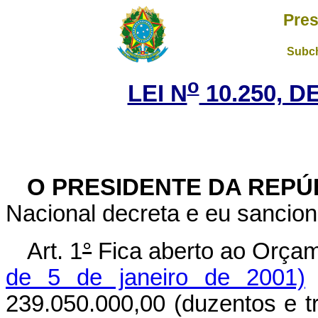
Pres
Subch
o
LEI N
10.250, D
O PRESIDENTE DA REPÚ
Nacional decreta e eu sancion
Art. 1
°
Fica aberto ao Orçam
de 5 de janeiro de 2001)
c
239.050.000,00 (duzentos e tr