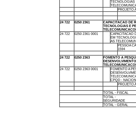
TECNOLOGIAS 
TELECOMUNICA
X
X
X
PROJETO A
X
X
X
X
X
X
X
X
24 722
0250 2361
CAPACITACAO DE 
TECNOLOGIAS E PE
TELECOMUNICACO
24 722
0250 2361 0001
X
CAPACITACAO
EM TECNOLOGI
AS TELECOMUN
X
X
X
PESSOA CA
1594
X
X
X
X
24 722
0250 2363
FOMENTO A PESQU
DESENVOLVIMENTO
TELECOMUNICACO
24 722
0250 2363 0001
X
FOMENTO A PE
DESENVOLVIM
TELECOMUNIC
CPQD - NACIO
X
X
X
PROJETO A
X
X
X
X
XX
TOTAL - FISCAL
X
TOTAL -
SEGURIDADE
X
TOTAL - GERAL