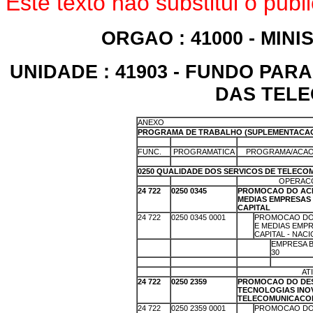
Este texto não substitui o pub
ORGAO : 41000 - MI
UNIDADE : 41903 - FUNDO PA
DAS TEL
ANEXO
PROGRAMA DE TRABALHO (SUPLEMENTACA
X
X
X
FUNC.
PROGRAMATICA
PROGRAMA/ACAO
X
X
X
0250 QUALIDADE DOS SERVICOS DE TELEC
X
X
OPERACO
24 722
0250 0345
PROMOCAO DO ACE
MEDIAS EMPRESAS
CAPITAL
24 722
0250 0345 0001
X
PROMOCAO DO
E MEDIAS EMP
CAPITAL - NAC
X
X
X
EMPRESA B
30
X
X
X
X
X
X
AT
24 722
0250 2359
PROMOCAO DO DE
TECNOLOGIAS INO
TELECOMUNICACO
24 722
0250 2359 0001
X
PROMOCAO DO