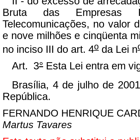
II - do excesso de arrecada
Bruta das Empresas P
Telecomunicações, no valor d
e nove milhões e cinqüenta mi
o
no inciso III do art. 4
da Lei n
Art. 3
°
Esta Lei entra em vi
Brasília, 4 de julho de 200
República.
FERNANDO HENRIQUE CA
Martus Tavares