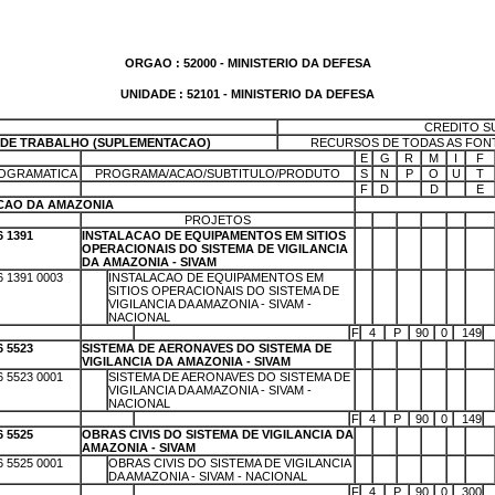
ORGAO : 52000 - MINISTERIO DA DEFESA
UNIDADE : 52101 - MINISTERIO DA DEFESA
CREDITO S
DE TRABALHO (SUPLEMENTACAO)
RECURSOS DE TODAS AS FONTE
X
E
G
R
M
I
F
OGRAMATICA
PROGRAMA/ACAO/SUBTITULO/PRODUTO
S
N
P
O
U
T
X
F
D
X
D
X
E
CAO DA AMAZONIA
PROJETOS
X
X
X
X
X
X
6 1391
INSTALACAO DE EQUIPAMENTOS EM SITIOS
X
X
X
X
X
X
OPERACIONAIS DO SISTEMA DE VIGILANCIA
DA AMAZONIA - SIVAM
6 1391 0003
X
INSTALACAO DE EQUIPAMENTOS EM
X
X
X
X
X
X
SITIOS OPERACIONAIS DO SISTEMA DE
VIGILANCIA DA AMAZONIA - SIVAM -
NACIONAL
X
X
F
4
P
90
0
149
6 5523
SISTEMA DE AERONAVES DO SISTEMA DE
X
X
X
X
X
X
VIGILANCIA DA AMAZONIA - SIVAM
6 5523 0001
X
SISTEMA DE AERONAVES DO SISTEMA DE
X
X
X
X
X
X
VIGILANCIA DA AMAZONIA - SIVAM -
NACIONAL
X
X
F
4
P
90
0
149
6 5525
OBRAS CIVIS DO SISTEMA DE VIGILANCIA DA
X
X
X
X
X
X
AMAZONIA - SIVAM
6 5525 0001
X
OBRAS CIVIS DO SISTEMA DE VIGILANCIA
X
X
X
X
X
X
DA AMAZONIA - SIVAM - NACIONAL
X
X
F
4
P
90
0
300