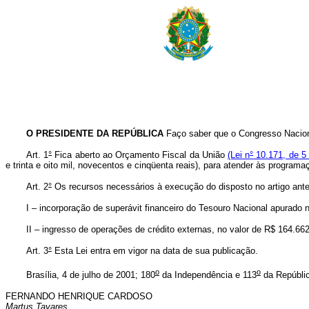
O PRESIDENTE DA REPÚBLICA
Faço saber que o Congresso Naciona
Art. 1
°
Fica aberto ao Orçamento Fiscal da União
(Lei n
°
10.171, de 5 
e trinta e oito mil, novecentos e cinqüenta reais), para atender às program
Art. 2
°
Os recursos necessários à execução do disposto no artigo anter
I – incorporação de superávit financeiro do Tesouro Nacional apurado n
II – ingresso de operações de crédito externas, no valor de R$ 164.662
Art. 3
°
Esta Lei entra em vigor na data de sua publicação.
o
o
Brasília, 4 de julho de 2001; 180
da Independência e 113
da Repúbli
FERNANDO HENRIQUE CARDOSO
Martus Tavares