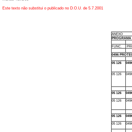
Este texto não substitui o publicado no D.O.U. de 5.7.2001
ANEXO
PROGRAMA 
X
X
FUNC.
PR
X
X
0496 PROTE
X
X
05 126
049
05 126
049
X
X
05 126
049
05 126
049
X
X
05 126
049
05 126
049
X
X