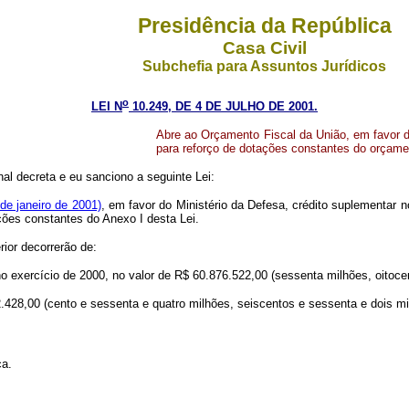
Presidência da República
Casa Civil
Subchefia para Assuntos Jurídicos
o
LEI N
10.249, DE 4 DE JULHO DE 2001.
Abre ao Orçamento Fiscal da União, em favor d
para reforço de dotações constantes do orçame
l decreta e eu sanciono a seguinte Lei:
de janeiro de 2001)
, em favor do Ministério da Defesa, crédito suplementar 
ações constantes do Anexo I desta Lei.
ior decorrerão de:
o exercício de 2000, no valor de R$ 60.876.522,00 (sessenta milhões, oitocent
.428,00 (cento e sessenta e quatro milhões, seiscentos e sessenta e dois mil,
ca.