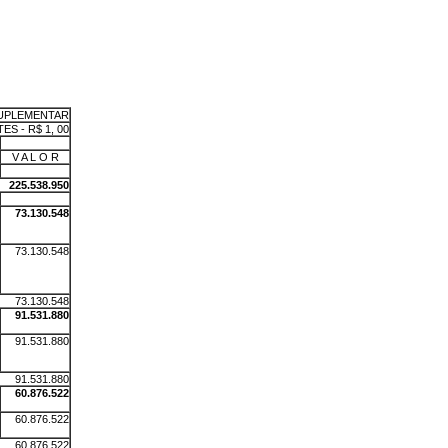
UPLEMENTAR
S - R$ 1, 00
X
V A L O R
X
225.538.950
X
73.130.548
73.130.548
73.130.548
91.531.880
91.531.880
91.531.880
60.876.522
60.876.522
60.876.522