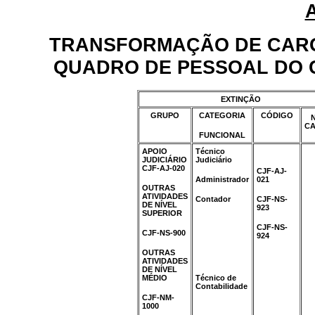
TRANSFORMAÇÃO DE CARG
QUADRO DE PESSOAL DO 
EXTINÇÃO
GRUPO
CATEGORIA
CÓDIGO
C
FUNCIONAL
APOIO
Técnico
X
JUDICIÁRIO
Judiciário
CJF-AJ-020
CJF-AJ-
Administrador
021
OUTRAS
ATIVIDADES
Contador
CJF-NS-
DE NÍVEL
923
SUPERIOR
X
CJF-NS-
CJF-NS-900
924
X
OUTRAS
X
X
ATIVIDADES
DE NÍVEL
X
MÉDIO
Técnico de
Contabilidade
X
CJF-NM-
1000
X