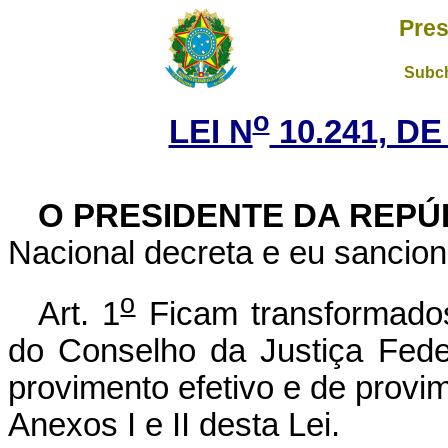
Pres
Subch
o
LEI N
10.241, DE
O PRESIDENTE DA REPÚ
Nacional decreta e eu sancion
o
Art. 1
Ficam transformados
do Conselho da Justiça Fede
provimento efetivo e de prov
Anexos I e II desta Lei.