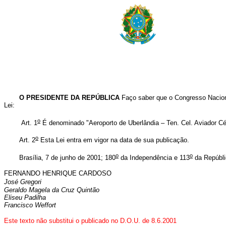
O PRESIDENTE DA REPÚBLICA
Faço saber que o Congresso Nacion
Lei:
o
Art. 1
É denominado "Aeroporto de Uberlândia – Ten. Cel. Aviador Cé
o
Art. 2
Esta Lei entra em vigor na data de sua publicação.
o
o
Brasília, 7 de junho de 2001; 180
da Independência e 113
da Repúbli
FERNANDO HENRIQUE CARDOSO
José Gregori
Geraldo Magela da Cruz Quintão
Eliseu Padilha
Francisco Weffort
Este texto não substitui o publicado no D.O.U. de 8.6.2001