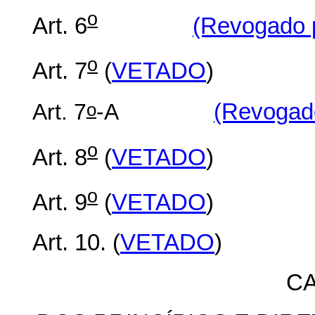
o
Art. 6
(Revogado p
o
Art. 7
(
VETADO
)
o
Art. 7
-A
(Revogado
o
Art. 8
(
VETADO
)
o
Art. 9
(
VETADO
)
Art. 10. (
VETADO
)
CA