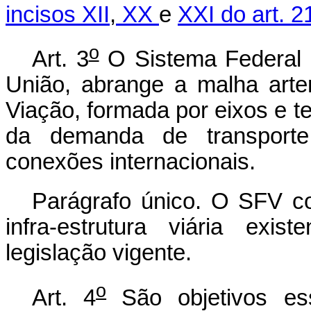
incisos XII
,
XX
e
XXI do art. 2
o
Art. 3
O Sistema Federal d
União, abrange a malha arte
Viação, formada por eixos e te
da demanda de transporte
conexões internacionais.
Parágrafo único. O SFV c
infra-estrutura viária exis
legislação vigente.
o
Art. 4
São objetivos es