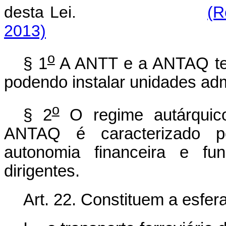
desta Lei.
(R
2013)
o
§ 1
A ANTT e a ANTAQ terã
podendo instalar unidades admi
o
§ 2
O regime autárquic
ANTAQ é caracterizado pel
autonomia financeira e fu
dirigentes.
Art. 22. Constituem a esfe