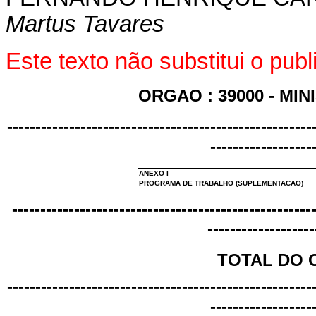
Martus Tavares
Este texto não substitui o pub
ORGAO : 39000 - MI
------------------------------------------------------
------------------
ANEXO I
PROGRAMA DE TRABALHO (SUPLEMENTACAO)
-----------------------------------------------------
-------------------
TOTAL DO O
------------------------------------------------------
------------------