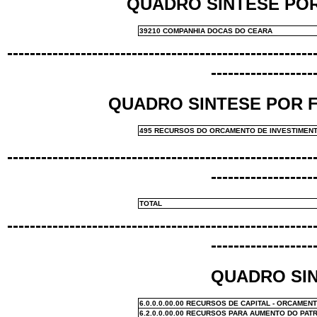
QUADRO SINTESE PO
39210 COMPANHIA DOCAS DO CEARA
------------------------------------------------------
------------------
QUADRO SINTESE POR 
495 RECURSOS DO ORCAMENTO DE INVESTIMEN
------------------------------------------------------
------------------
TOTAL
------------------------------------------------------
------------------
QUADRO SIN
6.0.0.0.00.00 RECURSOS DE CAPITAL - ORCAMEN
6.2.0.0.00.00 RECURSOS PARA AUMENTO DO PAT