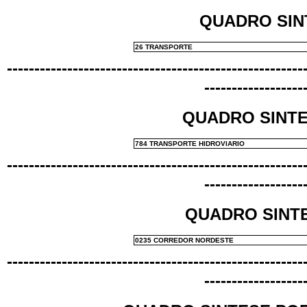
QUADRO SIN
26 TRANSPORTE
------------------------------------------------------
------------------
QUADRO SINT
784 TRANSPORTE HIDROVIARIO
------------------------------------------------------
------------------
QUADRO SINT
0235 CORREDOR NORDESTE
------------------------------------------------------
------------------