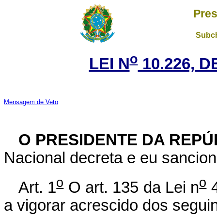
Pres
Subch
o
LEI N
10.226, D
Mensagem de Veto
O PRESIDENTE DA REPÚ
Nacional decreta e eu sancion
o
o
Art. 1
O art. 135 da Lei n
4
a vigorar acrescido dos segui