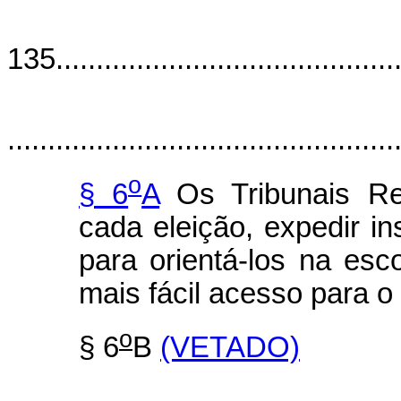
"A
135............................................
................................................
o
§ 6
A
Os Tribunais Reg
cada eleição, expedir in
para orientá-los na esc
mais fácil acesso para o e
o
§ 6
B
(VETADO)
......................................