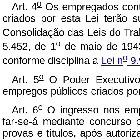
o
Art. 4
Os empregados contr
criados por esta Lei terão s
Consolidação das Leis do Tra
o
5.452, de 1
de maio de 1943,
o
conforme disciplina a
Lei n
9.
o
Art. 5
O Poder Executivo 
empregos públicos criados por
o
Art. 6
O ingresso nos empr
far-se-á mediante concurso 
provas e títulos, após autori