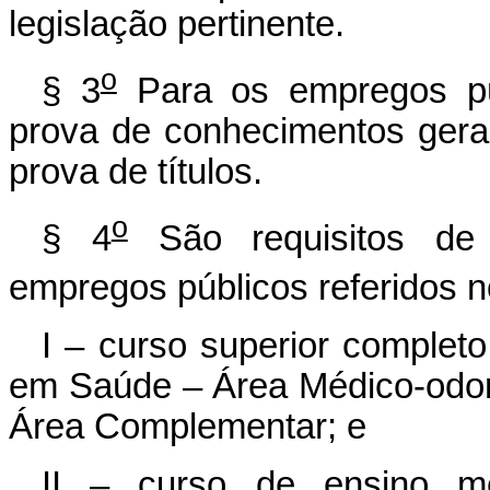
legislação pertinente.
o
§ 3
Para os empregos púb
prova de conhecimentos gerai
prova de títulos.
o
§ 4
São requisitos de 
empregos públicos referidos no
I – curso superior complet
em Saúde – Área Médico-odon
Área Complementar; e
II – curso de ensino mé