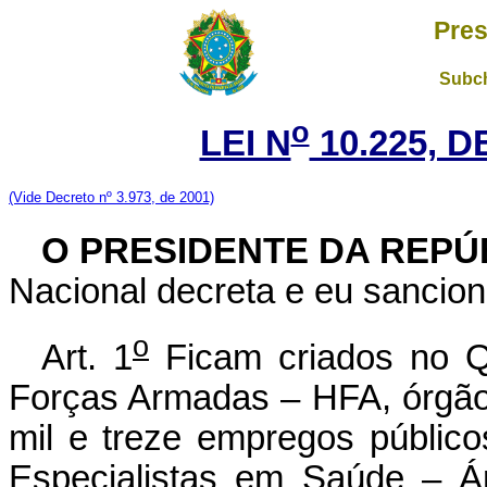
Pres
Subch
o
LEI N
10.225, D
(Vide Decreto nº 3.973, de 2001)
O PRESIDENTE DA REPÚ
Nacional decreta e eu sancion
o
Art. 1
Ficam criados no Q
Forças Armadas – HFA, órgão 
mil e treze empregos público
Especialistas em Saúde – Á