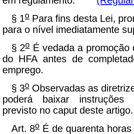
em regulamento.
(Regula
o
§ 1
Para fins desta Lei, p
para o nível imediatamente s
o
§ 2
É vedada a promoção d
do HFA antes de completado
emprego.
o
§ 3
Observadas as diretriz
poderá baixar instruções
previsto no caput deste artigo.
o
Art. 8
É de quarenta horas 