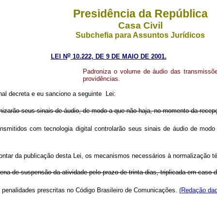
Presidência da República
Casa Civil
Subchefia para Assuntos Jurídicos
o
LEI N
10.222, DE 9 DE MAIO DE 2001.
Padroniza o volume de áudio das transmissõe
providências.
al decreta e eu sanciono a seguinte Lei:
izarão seus sinais de áudio, de modo a que não haja, no momento da recepção
itidos com tecnologia digital controlarão seus sinais de áudio de modo q
 contar da publicação desta Lei, os mecanismos necessários à normalização 
ena de suspensão da atividade pelo prazo de trinta dias, triplicada em caso d
s penalidades prescritas no Código Brasileiro de Comunicações.
(Redação dad