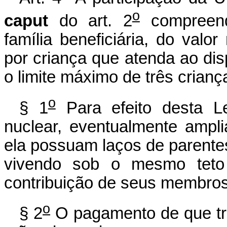
o
caput
do art. 2
compreend
família beneficiária, do valo
por criança que atenda ao disp
o limite máximo de três criança
o
§ 1
Para efeito desta Le
nuclear, eventualmente ampl
ela possuam laços de parente
vivendo sob o mesmo teto
contribuição de seus membros
o
§ 2
O pagamento de que tr