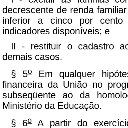
decrescente de renda familia
inferior a cinco por cento
indicadores disponíveis; e
II - restituir o cadastro
demais casos.
o
§ 5
Em qualquer hipótes
financeira da União no pro
subseqüente ao da homolo
Ministério da Educação.
o
§ 6
A partir do exercíc