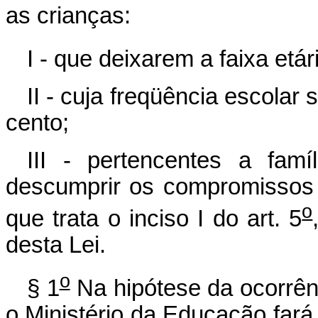
as crianças:
I - que deixarem a faixa etári
II - cuja freqüência escolar 
cento;
III - pertencentes a famí
descumprir os compromissos
o
que trata o inciso I do art. 5
desta Lei.
o
§ 1
Na hipótese da ocorrênci
o Ministério da Educação fará 