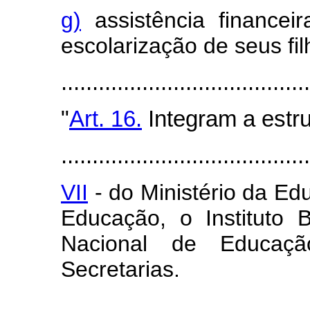
g)
assistência financei
escolarização de seus fi
......................................
"
Art. 16.
Integram a estru
........................................
VII
- do Ministério da E
Educação, o Instituto B
Nacional de Educaç
Secretarias.
......................................