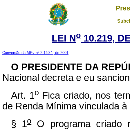
Pres
Subch
o
LEI N
10.219, DE
Conversão da MPv nº 2.140-1, de 2001
O PRESIDENTE DA REPÚ
Nacional decreta e eu sancion
o
Art. 1
Fica criado, nos ter
de Renda Mínima vinculada à 
o
§ 1
O programa criado 