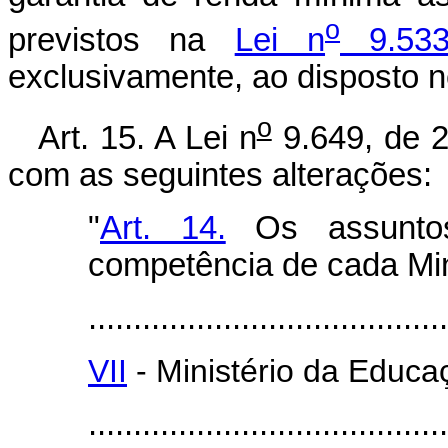
o
previstos na
Lei n
9.533
exclusivamente, ao disposto n
o
Art. 15. A Lei n
9.649, de 2
com as seguintes alterações:
"
Art. 14.
Os assuntos
competência de cada Min
........................................
VII
- Ministério da Educa
........................................