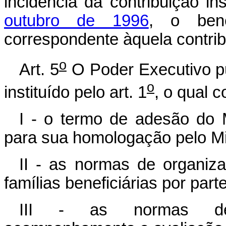
incidência da contribuição in
outubro de 1996
, o bene
correspondente àquela contrib
o
Art. 5
O Poder Executivo p
o
instituído pelo art. 1
, o qual 
I - o termo de adesão do 
para sua homologação pelo Mi
II - as normas de organiz
famílias beneficiárias por par
III - as normas de o