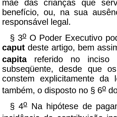
mãe das crianças que serv
benefício, ou, na sua ausên
responsável legal.
o
§ 3
O Poder Executivo pode
caput
deste artigo, bem assim
capita
referido no inciso 
subseqüente, desde que os 
constem explicitamente da l
o
também, o disposto no § 6
do
o
§ 4
Na hipótese de pagam