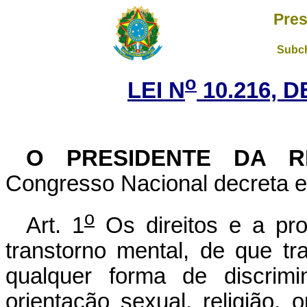
Pres
Subch
o
LEI N
10.216, D
O PRESIDENTE DA R
Congresso Nacional decreta e 
o
Art. 1
Os direitos e a pr
transtorno mental, de que t
qualquer forma de discrimi
orientação sexual, religião, o