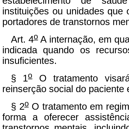
estabelecimento de saúd
instituições ou unidades que
portadores de transtornos men
o
Art. 4
A internação, em qua
indicada quando os recurso
insuficientes.
o
§ 1
O tratamento visará
reinserção social do paciente
o
§ 2
O tratamento em regime
forma a oferecer assistênc
transtornos mentais, incluin