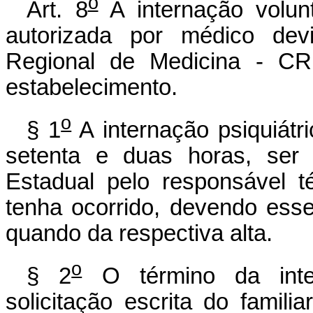
o
Art. 8
A internação volunt
autorizada por médico dev
Regional de Medicina - CR
estabelecimento.
o
§ 1
A internação psiquiátri
setenta e duas horas, ser 
Estadual pelo responsável t
tenha ocorrido, devendo es
quando da respectiva alta.
o
§ 2
O término da inter
solicitação escrita do famili