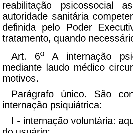
reabilitação psicossocial a
autoridade sanitária compete
definida pelo Poder Execut
tratamento, quando necessári
o
Art. 6
A internação psiq
mediante laudo médico circu
motivos.
Parágrafo único. São con
internação psiquiátrica:
I - internação voluntária: 
do usuário;