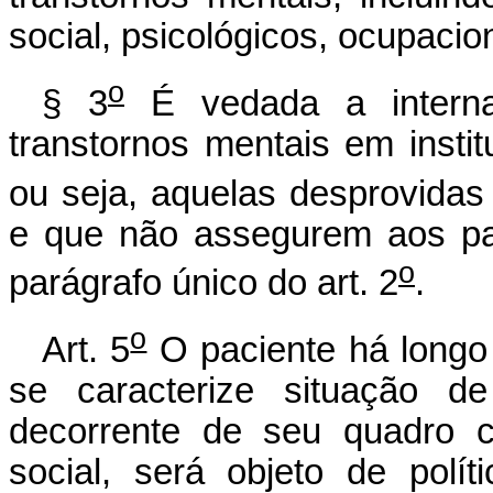
social, psicológicos, ocupacion
o
§ 3
É vedada a interna
transtornos mentais em instit
ou seja, aquelas desprovida
e que não assegurem aos pa
o
parágrafo único do art. 2
.
o
Art. 5
O paciente há longo 
se caracterize situação de
decorrente de seu quadro c
social, será objeto de polít