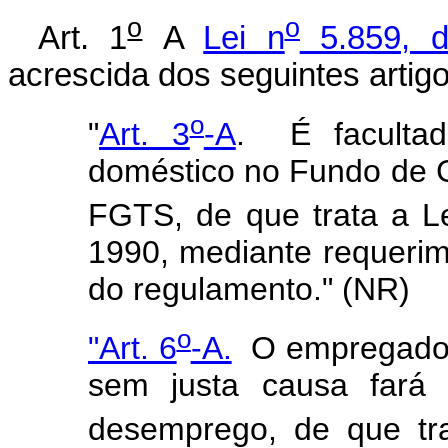
o
o
Art. 1
A
Lei n
5.859, d
acrescida dos seguintes artigo
o
"
Art. 3
-A
. É
facult
doméstico no Fundo de G
FGTS, de que trata a L
1990, mediante requeri
do regulamento." (NR)
o
"Art. 6
-A.
O empregado d
sem justa causa fará 
desemprego, de que tr