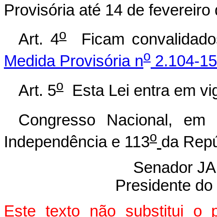
Provisória até 14 de fevereiro
o
Art. 4
Ficam convalidados
o
Medida Provisória n
2.104-15,
o
Art. 5
Esta Lei entra em vig
Congresso Nacional, em
o
Independência e 113
da Repú
Senador 
Presidente do
Este texto não substitui o