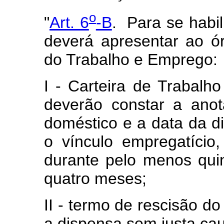
o
"
Art. 6
-B
. Para se habil
deverá apresentar ao ó
do Trabalho e Emprego:
I - Carteira de Trabalho
deverão constar a anot
doméstico e a data da 
o vínculo empregatíci
durante pelo menos qui
quatro meses;
II - termo de rescisão do
a dispensa sem justa ca