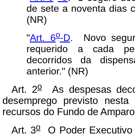
de sete a noventa dias 
(NR)
o
"
Art. 6
-D
. Novo segur
requerido a cada pe
decorridos da dispens
anterior." (NR)
o
Art. 2
As despesas decor
desemprego previsto nesta 
recursos do Fundo de Amparo 
o
Art. 3
O Poder Executivo r