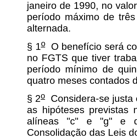
janeiro de 1990, no valo
período máximo de três
alternada.
o
§ 1
O benefício será co
no FGTS que tiver trab
período mínimo de quin
quatro meses contados d
o
§ 2
Considera-se justa c
as hipóteses previstas
alíneas "c" e "g" e 
Consolidação das Leis d