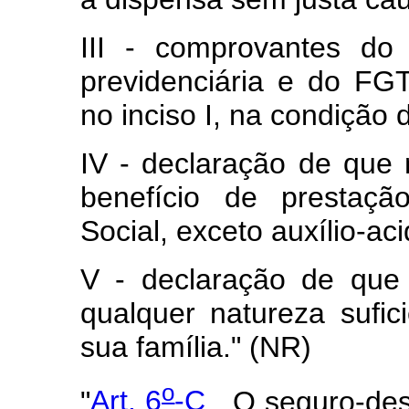
III - comprovantes do 
previdenciária e do FGT
no inciso I, na condição
IV - declaração de qu
benefício de prestaçã
Social, exceto auxílio-ac
V - declaração de que
qualquer natureza sufi
sua família." (NR)
o
"
Art. 6
-C
. O seguro-des