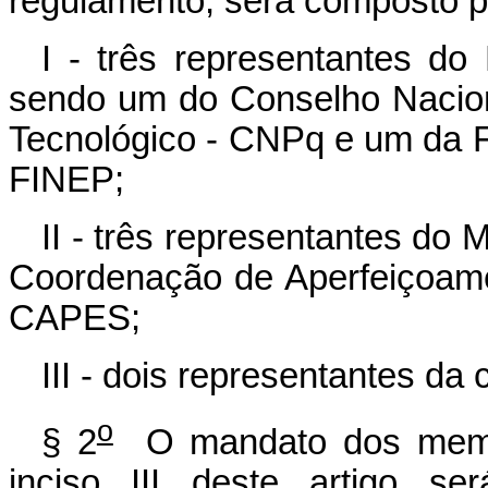
regulamento, será composto 
I - três representantes do 
sendo um do Conselho Nacion
Tecnológico - CNPq e um da F
FINEP;
II - três representantes do
Coordenação de Aperfeiçoame
CAPES;
III - dois representantes da 
o
§ 2
O mandato dos membr
inciso III deste artigo s