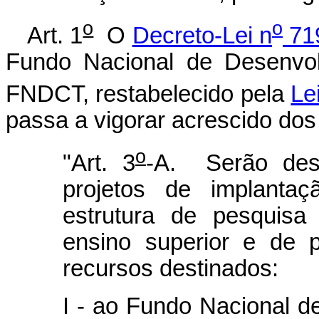
o
o
Art. 1
O
Decreto-Lei n
719
Fundo Nacional de Desenvolv
FNDCT, restabelecido pela
Le
passa a vigorar acrescido dos 
o
"Art. 3
-A. Serão dest
projetos de implantaç
estrutura de pesquisa 
ensino superior e de 
recursos destinados:
I - ao Fundo Nacional d