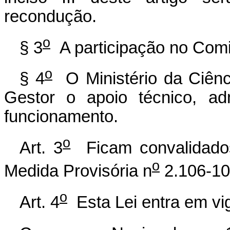
recondução.
o
§ 3
A participação no Comi
o
§ 4
O Ministério da Ciênc
Gestor o apoio técnico, adm
funcionamento.
o
Art. 3
Ficam convalidados
o
Medida Provisória n
2.106-10
o
Art. 4
Esta Lei entra em vig