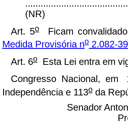
.......................................
(NR)
o
Art. 5
Ficam convalidados
o
Medida Provisória n
2.082-39
o
Art. 6
Esta Lei entra em vig
Congresso Nacional, em
o
Independência e 113
da Repú
Senador Anton
Pr