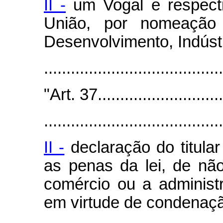
II -
um Vogal e respecti
União, por nomeação
Desenvolvimento, Indústr
......................................
"Art. 37..............................
........................................
II -
declaração do titular
as penas da lei, de nã
comércio ou a administ
em virtude de condenaçã