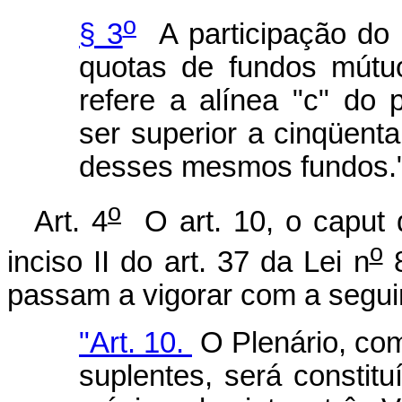
o
§ 3
A participação do 
quotas de fundos mútu
refere a alínea "c" do 
ser superior a cinqüenta
desses mesmos fundos.
o
Art. 4
O art. 10, o caput do
o
inciso II do art. 37 da Lei n
8
passam a vigorar com a segui
"Art. 10.
O Plenário, com
suplentes, será constit