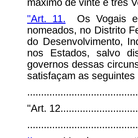
máximo de vinte e três V
"Art. 11.
Os Vogais e r
nomeados, no Distrito Fe
do Desenvolvimento, Ind
nos Estados, salvo di
governos dessas circunsc
satisfaçam as seguintes
......................................
"Art. 12..............................
........................................