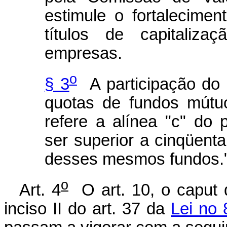
estimule o fortalecime
títulos de capitaliz
empresas.
o
§ 3
A participação do 
quotas de fundos mútu
refere a alínea "c" do 
ser superior a cinqüenta
desses mesmos fundos.
o
Art. 4
O art. 10, o caput do
inciso II do art. 37 da
Lei no