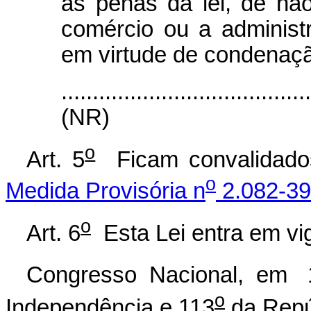
as penas da lei, de nã
comércio ou a administ
em virtude de condenaçã
.......................................
(NR)
o
Art. 5
Ficam convalidados
o
Medida Provisória n
2.082-39
o
Art. 6
Esta Lei entra em vig
Congresso Nacional, em
o
Independência e 113
da Repú