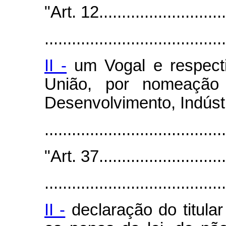
"Art. 12..............................
........................................
II -
um Vogal e respecti
União, por nomeação
Desenvolvimento, Indústr
......................................
"Art. 37..............................
........................................
II -
declaração do titular