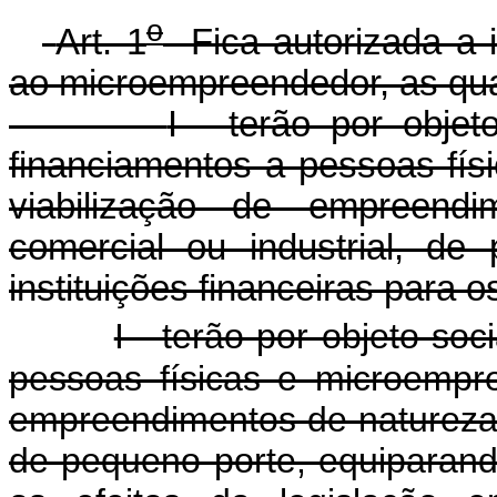
o
Art. 1
Fica autorizada a i
ao microempreendedor, as qua
I - terão por obje
financiamentos a pessoas fís
viabilização de empreendim
comercial ou industrial, de
instituições financeiras para o
I - terão por objeto so
pessoas físicas e microempre
empreendimentos de natureza pr
de pequeno porte, equiparando