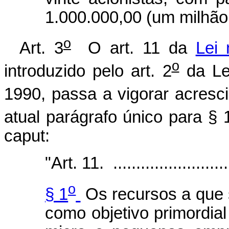
1.000.000,00 (um milhão 
o
Art. 3
O art. 11 da
Lei 
o
introduzido pelo art. 2
da Le
1990, passa a vigorar acresc
atual parágrafo único para § 
caput:
"Art. 11. ...........................
o
§ 1
Os recursos a que s
como objetivo primordia