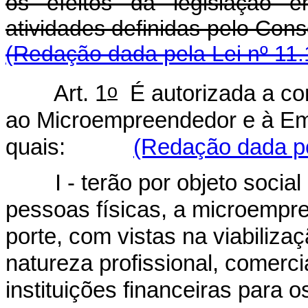
os efeitos da legislação e
atividades definidas pel
(Redação dada pela Lei nº 11.
o
Art. 1
É autorizada a con
ao Microempreendedor e à Em
quais:
(Redação dada pe
I - terão por objeto soci
pessoas físicas, a microemp
porte, com vistas na viabiliz
natureza profissional, comerci
instituições financeiras para o