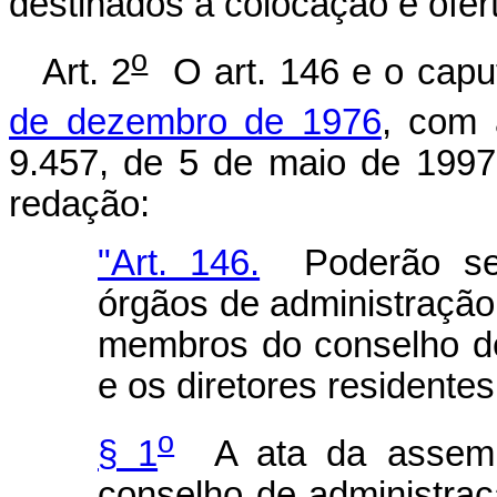
destinados à colocação e ofert
o
Art. 2
O art. 146 e o capu
de dezembro de 1976
, com 
9.457, de 5 de maio de 1997
redação:
"Art. 146.
Poderão ser
órgãos de administração
membros do conselho de
e os diretores residentes
o
§ 1
A ata da assembl
conselho de administraç