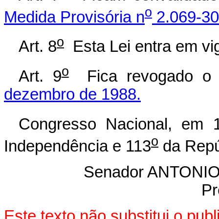
o
Medida Provisória n
2.069-30
o
Art. 8
Esta Lei entra em vig
o
Art. 9
Fica revogado 
dezembro de 1988.
Congresso Nacional, em 1
o
Independência e 113
da Repú
Senador ANTON
Pr
Este texto não substitui o pu