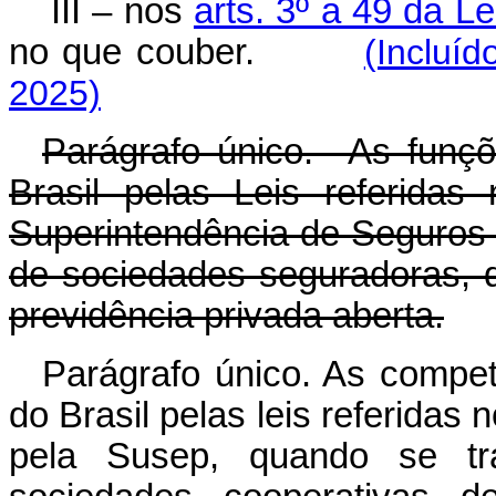
III – nos
arts. 3º a 49 da L
no que couber.
(Incluí
2025)
Parágrafo único. As funçõ
Brasil pelas Leis referidas
Superintendência de Seguros 
de sociedades seguradoras, d
previdência privada aberta.
Parágrafo único. As compet
do Brasil pelas leis referidas 
pela Susep, quando se tra