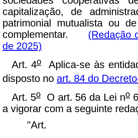
sociedades cooperativas d
capitalização, de administ
patrimonial mutualista ou d
complementar.
(Redação d
de 2025)
o
Art. 4
Aplica-se às entidad
disposto no
art. 84 do Decreto
o
o
Art. 5
O art. 56 da Lei n
6
a vigorar com a seguinte reda
"Ar
........................................