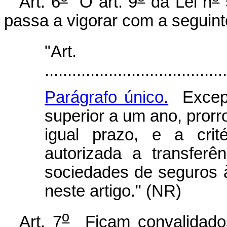
Art. 6
O art. 9
da Lei n
passa a vigorar com a seguint
"Ar
........................................
Parágrafo único.
Excepc
superior a um ano, prorr
igual prazo, e a cri
autorizada a transferê
sociedades de seguros à
neste artigo." (NR)
o
Art. 7
Ficam convalidados