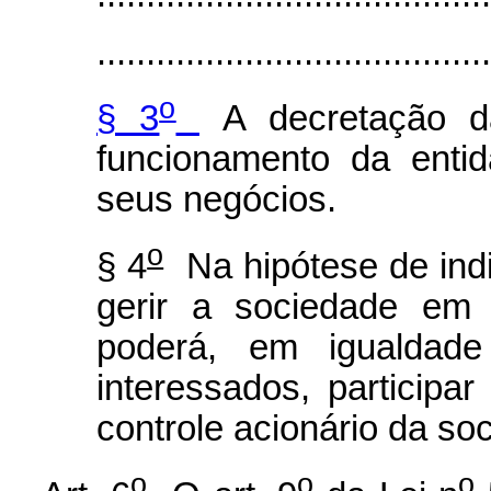
........................................
o
§ 3
A decretação da
funcionamento da enti
seus negócios.
o
§ 4
Na hipótese de indi
gerir a sociedade em 
poderá, em igualdad
interessados, participa
controle acionário da so
o
o
o