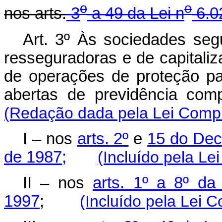
o
o
nos arts.
3
a 49 da Lei n
6.0
Art. 3º Às sociedades seg
resseguradoras e de capitali
de operações de proteção pat
abertas de previdência com
(Redação dada pela Lei Compl
I – nos
arts. 2º
e
15 do Decr
de 1987;
(Incluído pela L
II – nos
arts. 1º a 8º d
1997
;
(Incluído pela Lei 