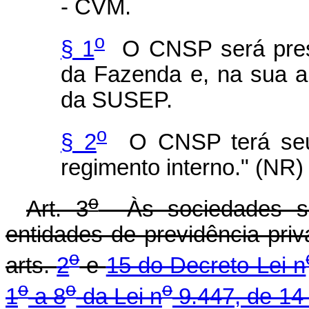
- CVM.
o
§ 1
O CNSP será presid
da Fazenda e, na sua a
da SUSEP.
o
§ 2
O CNSP terá seu 
regimento interno." (NR)
o
Art. 3
Às sociedades seg
entidades de previdência priv
o
arts.
2
e
15 do Decreto-Lei n
o
o
o
1
a 8
da Lei n
9.447, de 14