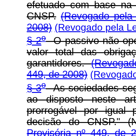
efetuado com base na 
CNSP.
(Revogado pela 
2008)
(Revogado pela Le
o
§ 2
O passivo não oper
valor total das obrig
garantidores.
(Revogad
449, de 2008)
(Revogado 
o
§ 3
As sociedades seg
ao disposto neste a
prorrogável por igual
decisão do CNSP." 
Provisória nº 449, de 