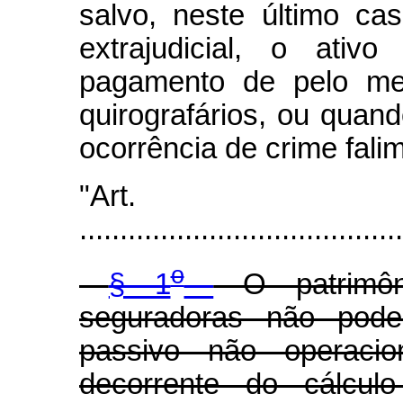
salvo, neste último ca
extrajudicial, o ativ
pagamento de pelo me
quirografários, ou quan
ocorrência de crime fali
"Art
........................................
o
§ 1
O patrimôni
seguradoras não poder
passivo não operaci
decorrente do cálcul