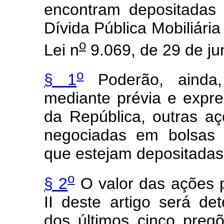
encontram depositadas
Dívida Pública Mobiliári
o
Lei n
9.069, de 29 de ju
o
§ 1
Poderão, ainda,
mediante prévia e expre
da República, outras a
negociadas em bolsas d
que estejam depositada
o
§ 2
O valor das ações pa
II deste artigo será d
dos últimos cinco pre