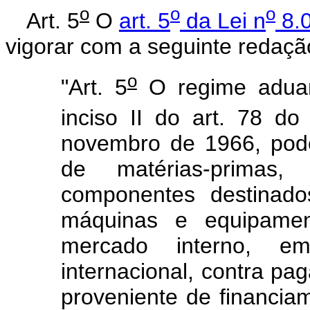
o
o
o
Art. 5
O
art. 5
da Lei n
8.0
vigorar com a seguinte redaçã
o
"Art. 5
O regime aduane
inciso II do art. 78 do
novembro de 1966, pode
de matérias-primas, 
componentes destinado
máquinas e equipamen
mercado interno, em
internacional, contra p
proveniente de financiam