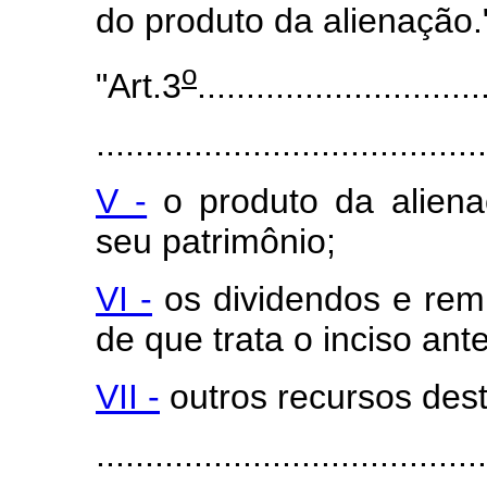
do produto da alienação.
o
"Art.3
.............................
........................................
V -
o produto da aliena
seu patrimônio;
VI -
os dividendos e rem
de que trata o inciso ante
VII -
outros recursos dest
......................................