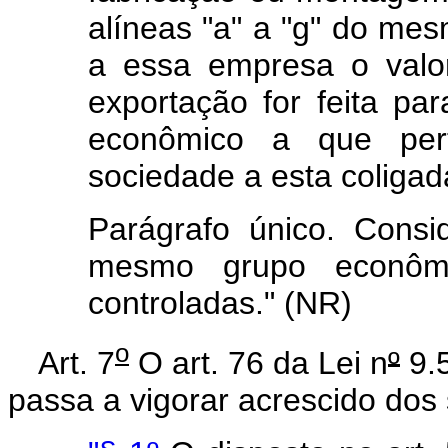
alíneas "a" a "g" do mes
a essa empresa o valor
exportação for feita p
econômico a que per
sociedade a esta coligad
Parágrafo único. Cons
mesmo grupo econômi
controladas." (NR)
o
Art. 7
O art. 76 da Lei n
º
9.5
passa a vigorar acrescido dos