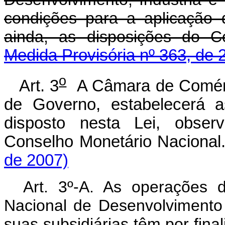
condições para a aplicação 
ainda, as disposições do C
Medida Provisória nº 363, de 
o
Art. 3
A Câmara de Comérc
de Governo, estabelecerá a
disposto nesta Lei, obser
Conselho Monetário Nacional
de 2007)
Art. 3º-A. As operações 
Nacional de Desenvolviment
suas subsidiárias têm por fi