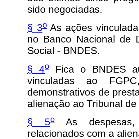
sido negociadas.
o
§ 3
As ações vinculada
no Banco Nacional de 
Social - BNDES.
o
§ 4
Fica o BNDES aut
vinculadas ao FGPC
demonstrativos de presta
alienação ao Tribunal de
o
§ 5
As despesas, 
relacionados com a alie