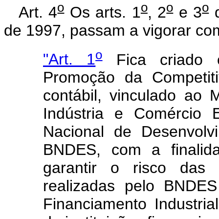
o
o
o
o
Art. 4
Os arts. 1
, 2
e 3
d
de 1997, passam a vigorar co
o
"Art. 1
Fica criado 
Promoção da Competiti
contábil, vinculado ao 
Indústria e Comércio 
Nacional de Desenvolv
BNDES, com a finalida
garantir o risco das 
realizadas pelo BNDES
Financiamento Industri