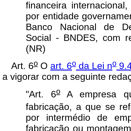
financeira internacional,
por entidade governament
Banco Nacional de De
Social - BNDES, com re
(NR)
o
o
o
Art. 6
O
art. 6
da Lei n
9.4
a vigorar com a seguinte reda
o
"Art. 6
A empresa que
fabricação, a que se ref
por intermédio de emp
fabricação ou montagem