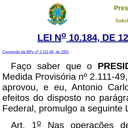
Pres
Subch
o
LEI N
10.184, DE 1
Conversão da MPv nº 2.111-49, de 2001
Faço saber que o
PRESI
Medida Provisória nº 2.111-49
aprovou, e eu, Antonio Carl
efeitos do disposto no parágr
Federal, promulgo a seguinte L
o
Art. 1
Nas operações de