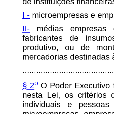
de instituições financeir
I -
microempresas e empr
II-
médias empresas q
fabricantes de insum
produtivo, ou de mo
mercadorias destinadas 
........................................
o
§ 2
O Poder Executivo fi
nesta Lei, os critério
individuais e pessoas
microempresas, empres