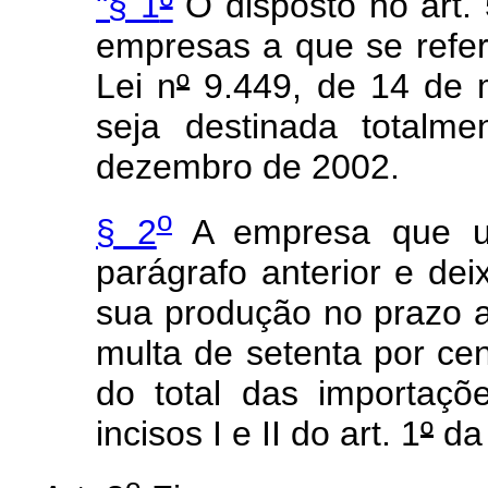
"§ 1
º
O disposto no art. 
empresas a que se refer
Lei n
º
9.449, de 14 de 
seja destinada totalm
dezembro de 2002.
o
§ 2
A empresa que us
parágrafo anterior e dei
sua produção no prazo al
multa de setenta por ce
do total das importaçõ
incisos I e II do art. 1
º
da 
o