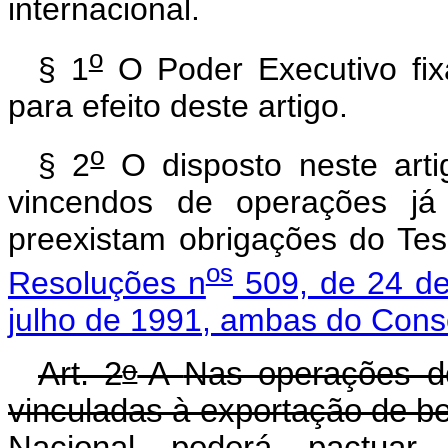
internacional.
o
§ 1
O Poder Executivo fix
para efeito deste artigo.
o
§ 2
O disposto neste art
vincendos de operações já 
preexistam obrigações do Te
os
Resoluções n
509, de 24 de
julho de 1991, ambas do Cons
o
Art. 2
-A
Nas operações de
vinculadas à exportação de be